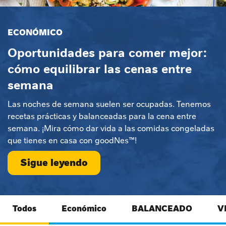
ECONÓMICO
Oportunidades para comer mejor:
cómo equilibrar las cenas entre
semana
Las noches de semana suelen ser ocupadas. Tenemos
recetas prácticas y balanceadas para la cena entre
semana. ¡Mira cómo dar vida a las comidas congeladas
que tienes en casa con goodNes™!
Sigue leyendo
Todos
Económico
BALANCEADO
V