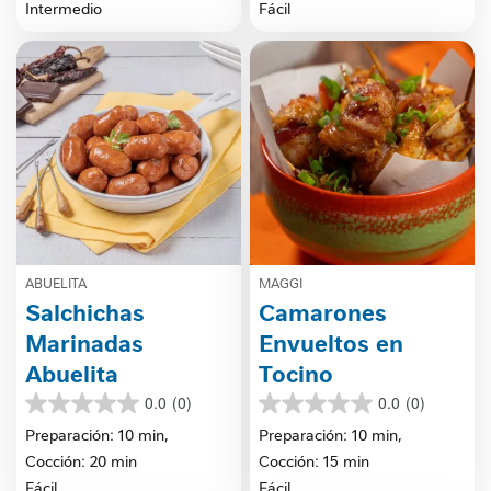
Intermedio
Fácil
ABUELITA
MAGGI
Salchichas
Camarones
Marinadas
Envueltos en
Abuelita
Tocino
0.0
(0)
0.0
(0)
0.0
0.0
de
de
Preparación: 10 min,
Preparación: 10 min,
5
5
Cocción: 20 min
Cocción: 15 min
estrellas.
estrellas.
Fácil
Fácil