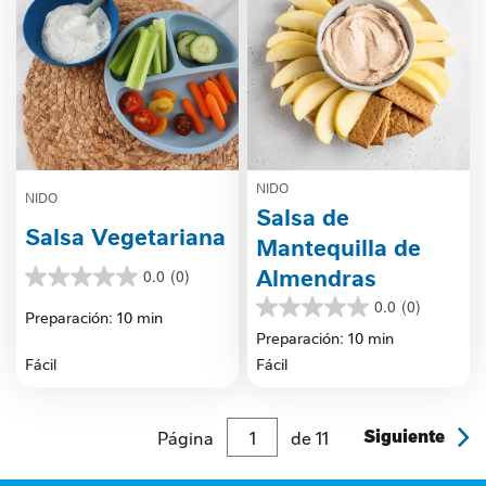
NIDO
NIDO
Salsa de
Salsa Vegetariana
Mantequilla de
Almendras
0.0
(0)
0.0
de
0.0
(0)
0.0
Preparación: 10 min
5
de
Preparación: 10 min
estrellas.
5
Fácil
Fácil
estrellas.
Página
de
11
Siguiente