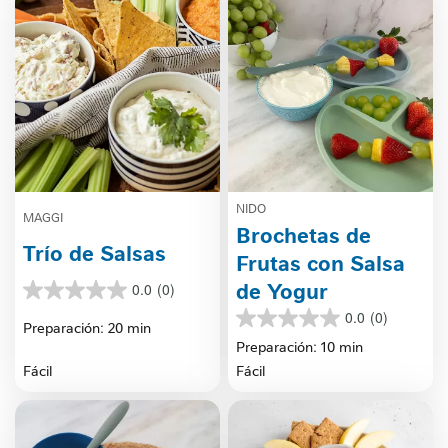
NIDO
MAGGI
Brochetas de
Trío de Salsas
Frutas con Salsa
de Yogur
0.0
(0)
0.0
de
0.0
(0)
0.0
Preparación: 20 min
5
de
Preparación: 10 min
estrellas.
5
Fácil
Fácil
estrellas.