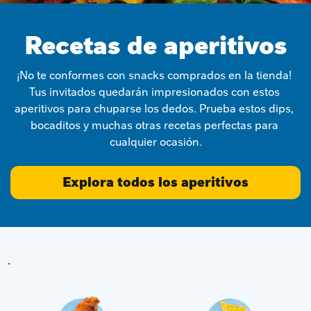
Recetas de aperitivos
¡No te conformes con snacks comprados en la tienda! 
Tus invitados quedarán impresionados con estos 
aperitivos para chuparse los dedos. Prueba estos dips, 
bocaditos y muchas otras recetas perfectas para 
cualquier ocasión.
Explora todos los aperitivos
.