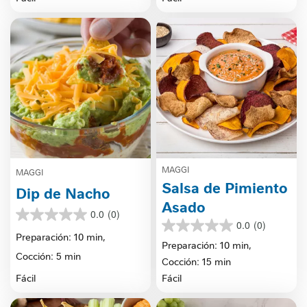
MAGGI
MAGGI
Salsa de Pimiento
Dip de Nacho
Asado
0.0
(0)
0.0
0.0
(0)
0.0
de
Preparación: 10 min,
de
Preparación: 10 min,
5
Cocción: 5 min
5
estrellas.
Cocción: 15 min
estrellas.
Fácil
Fácil