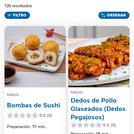
128 resultados
FILTRO
ORDENAR
MAGGI
MAGGI
Dedos de Pollo
Bombas de Sushi
Glaseados (Dedos
0.0
(0)
Pegajosos)
0.0
de
0.0
(0)
Preparación: 15 min,
0.0
5
de
Preparación: 18 min,
estrellas.