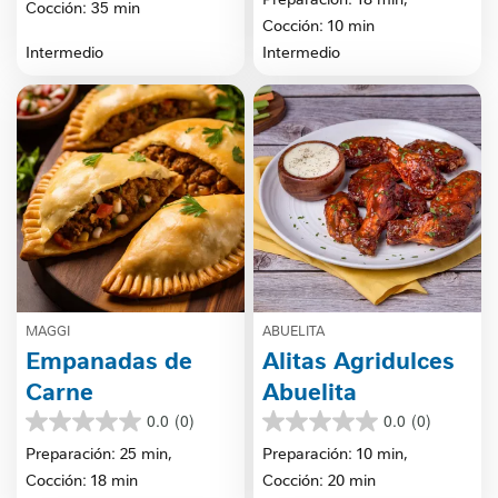
Cocción: 35 min
5
Cocción: 10 min
estrellas.
Intermedio
Intermedio
MAGGI
ABUELITA
Empanadas de
Alitas Agridulces
Carne
Abuelita
0.0
(0)
0.0
(0)
0.0
0.0
de
de
Preparación: 25 min,
Preparación: 10 min,
5
5
Cocción: 18 min
Cocción: 20 min
estrellas.
estrellas.