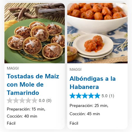
reseñas
MAGGI
MAGGI
Tostadas de Maíz
Albóndigas a la
con Mole de
Habanera
Tamarindo
5.0
(1)
5.0
0.0
(0)
0.0
de
Preparación: 25 min,
de
Preparación: 15 min,
5
Cocción: 45 min
5
estrellas.
Cocción: 40 min
estrellas.
1
Fácil
Fácil
reseña