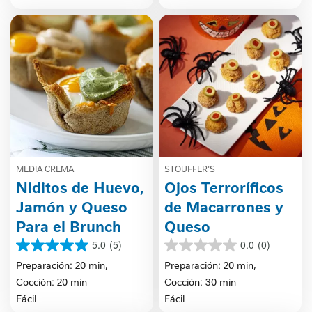
reseñas
reseña
MEDIA CREMA
STOUFFER'S
Niditos de Huevo,
Ojos Terroríficos
Jamón y Queso
de Macarrones y
Para el Brunch
Queso
5.0
(5)
0.0
(0)
5.0
0.0
de
de
Preparación: 20 min,
Preparación: 20 min,
5
5
Cocción: 20 min
Cocción: 30 min
estrellas.
estrellas.
Fácil
Fácil
5