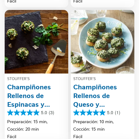
Fácil
Fácil
reseñas
STOUFFER'S
STOUFFER'S
Champiñones
Champiñones
Rellenos de
Rellenos de
Espinacas y
Queso y
Salchicha
Espinacas
5.0
(3)
5.0
(1)
5.0
5.0
STOUFFER'S®
de
de
Preparación: 15 min,
Preparación: 10 min,
5
5
Cocción: 20 min
Cocción: 15 min
estrellas.
estrellas.
Fácil
Fácil
3
1