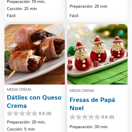
de
Preparación: 10 min,
de
Preparación: 20 min
5
Cocción: 25 min
5
estrellas.
estrellas.
Fácil
Fácil
1
reseña
MEDIA CREMA
MEDIA CREMA
Dátiles con Queso
Fresas de Papá
Crema
Noel
0.0
(0)
0.0
0.0
(0)
0.0
de
Preparación: 20 min,
de
Preparación: 30 min
5
Cocción: 5 min
5
estrellas.