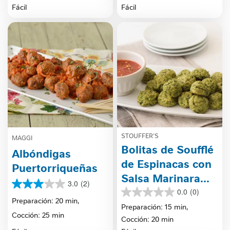
estrellas.
Fácil
Fácil
STOUFFER'S
MAGGI
Bolitas de Soufflé
Albóndigas
de Espinacas con
Puertorriqueñas
Salsa Marinara
3.0
(2)
3.0
Picante y
0.0
(0)
0.0
de
Preparación: 20 min,
Ahumada
de
Preparación: 15 min,
5
Cocción: 25 min
5
estrellas.
Cocción: 20 min
estrellas.
2