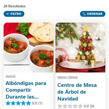
24 Resultados
FILTRO
ORDENAR
MAGGI
MEDIA CREMA
Albóndigas para
Centro de Mesa
Compartir
de Árbol de
Durante las
Navidad
Fiestas
5.0
(1)
5.0
0.0
(0)
0.0