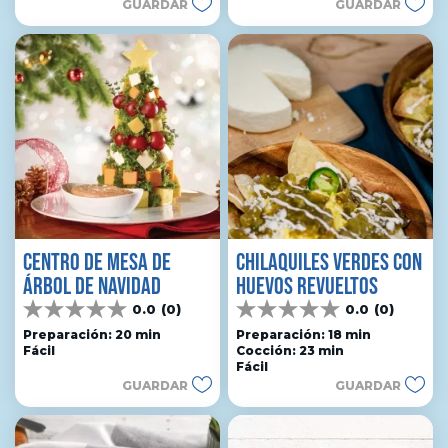
GUARDAR
GUARDAR
CENTRO DE MESA DE
CHILAQUILES VERDES CON
ÁRBOL DE NAVIDAD
HUEVOS REVUELTOS
0.0
(0)
0.0
(0)
0.0
0.0
de
de
Preparación: 20 min
Preparación: 18 min
Fácil
Cocción: 23 min
5
5
Fácil
estrellas.
estrellas.
GUARDAR
GUARDAR