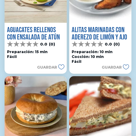
AGUACATES RELLENOS
ALITAS MARINADAS CON
CON ENSALADA DE ATÚN
ADEREZO DE LIMÓN Y AJO
0.0
(0)
0.0
(0)
0.0
0.0
de
de
Preparación: 15 min
Preparación: 10 min
Fácil
Cocción: 10 min
5
5
Fácil
estrellas.
estrellas.
GUARDAR
GUARDAR