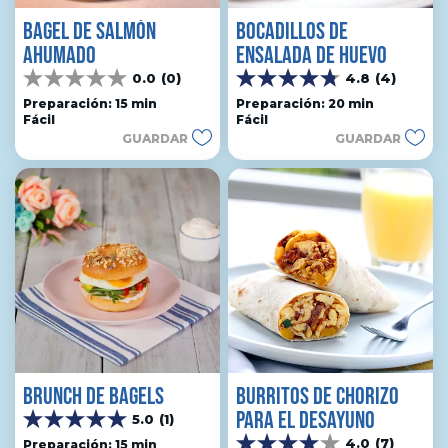
BAGEL DE SALMÓN
BOCADILLOS DE
AHUMADO
ENSALADA DE HUEVO
0.0
(0)
4.8
(4)
0.0
4.8
de
de
Preparación: 15 min
Preparación: 20 min
Fácil
Fácil
5
5
GUARDAR
GUARDAR
estrellas.
estrellas.
4
reseñas
BRUNCH DE BAGELS
BURRITOS DE CHORIZO
PARA EL DESAYUNO
5.0
(1)
5.0
4.0
(7)
de
Preparación: 15 min