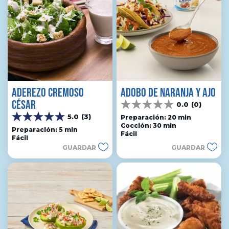
ADEREZO CREMOSO
ADOBO DE NARANJA Y AJO
CÉSAR
0.0
(0)
0.0
5.0
(3)
de
Preparación: 20 min
5.0
Cocción: 30 min
5
de
Preparación: 5 min
Fácil
estrellas.
Fácil
5
GUARDAR
GUARDAR
estrellas.
3
reseñas