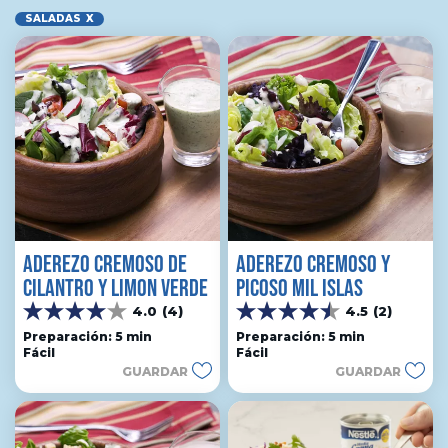
SALADAS
X
ADEREZO CREMOSO DE
ADEREZO CREMOSO Y
CILANTRO Y LIMON VERDE
PICOSO MIL ISLAS
4.0
(4)
4.5
(2)
4.0
4.5
de
de
Preparación: 5 min
Preparación: 5 min
Fácil
Fácil
5
5
GUARDAR
GUARDAR
estrellas.
estrellas.
4
2
reseñas
reseñas