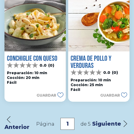
CONCHIGLIE CON QUESO
CREMA DE POLLO Y
VERDURAS
0.0
(0)
0.0
0.0
(0)
de
Preparación: 10 min
0.0
Cocción: 20 min
5
de
Preparación: 10 min
Fácil
estrellas.
Cocción: 25 min
5
Fácil
estrellas.
GUARDAR
GUARDAR
Siguiente
Página
de
5
Anterior