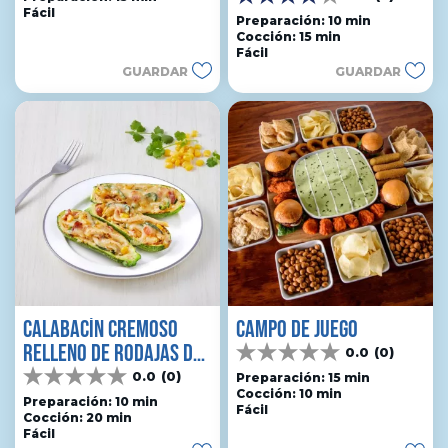
4.0
Fácil
5
de
Preparación: 10 min
estrellas.
Cocción: 15 min
5
1
Fácil
estrellas.
reseña
GUARDAR
GUARDAR
7
reseñas
CALABACÍN CREMOSO
CAMPO DE JUEGO
RELLENO DE RODAJAS DE
0.0
(0)
0.0
PIMIENTO
0.0
(0)
de
Preparación: 15 min
0.0
Cocción: 10 min
5
de
Preparación: 10 min
Fácil
estrellas.
Cocción: 20 min
5
Fácil
estrellas.