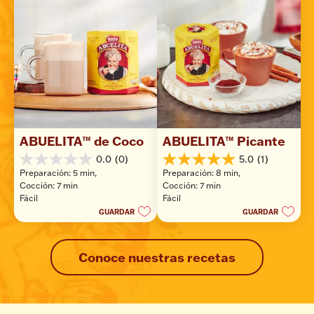
ABUELITA™ de Coco
ABUELITA™ Picante
0.0
(0)
5.0
(1)
0.0
5.0
Preparación: 5 min, 
Preparación: 8 min, 
de
de
Cocción: 7 min
Cocción: 7 min
5
5
Fácil
Fácil
estrellas.
estrellas.
GUARDAR
GUARDAR
1
reseña
Conoce nuestras recetas