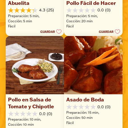
Abuelita
Pollo Fácil de Hacer
4.3
(25)
0.0
(0)
4.3
0.0
Preparación: 5 min, 
Preparación: 5 min, 
de
de
Cocción: 5 min
Cocción: 20 min
5
5
Fácil
Fácil
estrellas.
estrellas.
GUARDAR
GUARDAR
25
reseñas
Pollo en Salsa de 
Asado de Boda
Tomate y Chipotle
0.0
(0)
0.0
Preparación: 15 min, 
0.0
(0)
de
0.0
Cocción: 50 min
5
Preparación: 10 min, 
de
Fácil
estrellas.
Cocción: 10 min
5