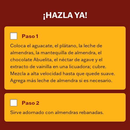
¡HAZLA YA!
Paso 1
Coloca el aguacate, el plátano, la leche de 
almendras, la mantequilla de almendra, el 
chocolate Abuelita, el néctar de agave y el 
extracto de vainilla en una licuadora; cubre. 
Mezcla a alta velocidad hasta que quede suave. 
Agrega más leche de almendra si es necesario.
Paso 2
Sirve adornado con almendras rebanadas.