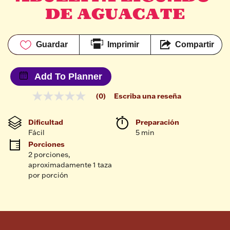
DE AGUACATE
Guardar
Imprimir
Compartir
Add To Planner
(0)
Escriba una reseña
Sin
puntuación
Enlace
Dificultad
Preparación 
en
Fácil
5 min
la
misma
Porciones
página.
2 porciones, 
aproximadamente 1 taza 
por porción