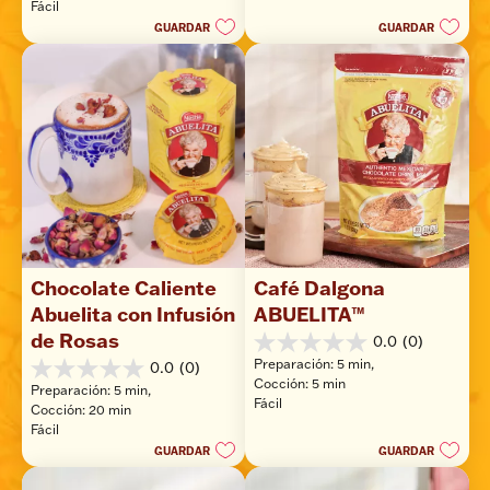
Fácil
estrellas.
GUARDAR
GUARDAR
Chocolate Caliente 
Café Dalgona 
Abuelita con Infusión 
ABUELITA™
de Rosas
0.0
(0)
0.0
Preparación: 5 min, 
0.0
(0)
de
0.0
Cocción: 5 min
5
Preparación: 5 min, 
de
Fácil
estrellas.
Cocción: 20 min
5
Fácil
estrellas.
GUARDAR
GUARDAR