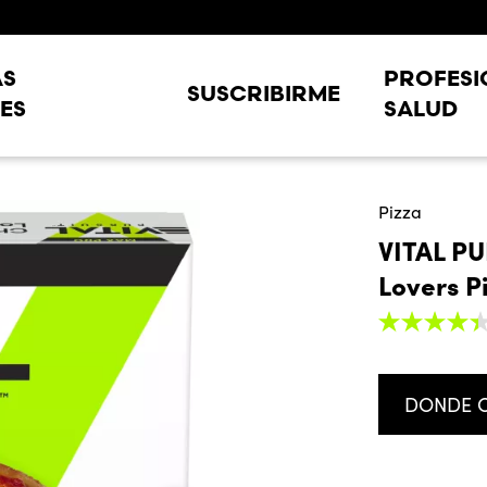
AS
PROFESI
SUSCRIBIRME
ES
SALUD
Pizza
VITAL P
Lovers P
4.4
de
5
estrellas,
valor
DONDE 
medio
de
valoración.
Read
56