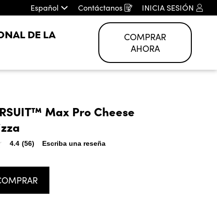
Español
Contáctanos
INICIA SESIÓN
Opens
in
a
new
ONAL DE LA
COMPRAR
window
AHORA
URSUIT™ Max Pro Cheese 
izza
4.4
(56)
Escriba una reseña
COMPRAR