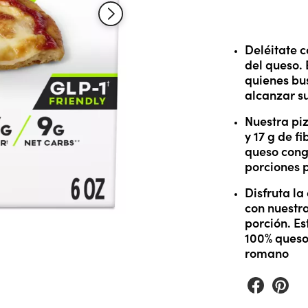
Reviews.
Enlace
en
la
Deléitate c
misma
del queso. 
página.
quienes bu
alcanzar su
Nuestra piz
y 17 g de fi
queso cong
porciones 
Disfruta l
con nuestra
porción. Es
100% queso
romano