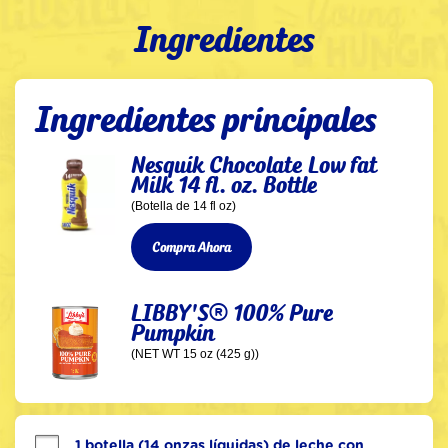
Ingredientes
Ingredientes principales
Nesquik Chocolate Low fat
Milk 14 fl. oz. Bottle
(Botella de 14 fl oz)
Compra Ahora
LIBBY'S® 100% Pure
Pumpkin
(NET WT 15 oz (425 g))
1 botella (14 onzas líquidas) de leche con