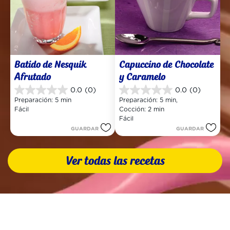
Batido de Nesquik 
Capuccino de Chocolate 
Afrutado
y Caramelo
0.0
(0)
0.0
(0)
0.0
0.0
Preparación: 5 min
Preparación: 5 min, 
de
de
Fácil
Cocción: 2 min
5
5
Fácil
estrellas.
estrellas.
GUARDAR
GUARDAR
Ver todas las recetas