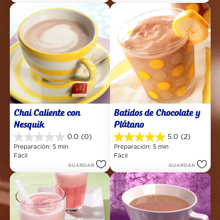
Chai Caliente con 
Batidos de Chocolate y 
Nesquik
Plátano
0.0
(0)
5.0
(2)
0.0
5.0
Preparación: 5 min
Preparación: 5 min
de
de
Fácil
Fácil
5
5
GUARDAR
GUARDAR
estrellas.
estrellas.
2
reseñas