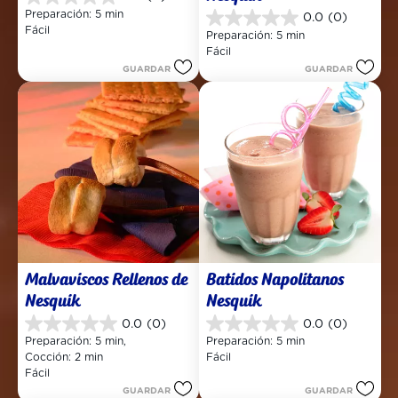
0.0
Preparación: 5 min
0.0
(0)
de
0.0
Fácil
5
Preparación: 5 min
de
estrellas.
Fácil
5
GUARDAR
GUARDAR
estrellas.
Malvaviscos Rellenos de 
Batidos Napolitanos 
Nesquik
Nesquik
0.0
(0)
0.0
(0)
0.0
0.0
Preparación: 5 min, 
Preparación: 5 min
de
de
Cocción: 2 min
Fácil
5
5
Fácil
estrellas.
estrellas.
GUARDAR
GUARDAR