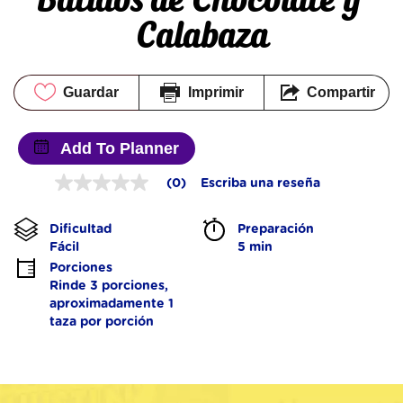
Calabaza
Guardar
Imprimir
Compartir
Add To Planner
(0)
Escriba una reseña
Sin
puntuación
Enlace
Dificultad
Preparación 
en
la
Fácil
5 min
misma
Porciones
página.
Rinde 3 porciones, 
aproximadamente 1 
taza por porción