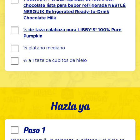
chocolate lista para beber refrigerada NESTLÉ
NESQUIK Refrigerated Ready-to-Drink
Chocolate Milk
¼ de taza calabaza pura LIBBY'S® 100% Pure
Pumpkin
½ plátano mediano
½ a 1 taza de cubitos de hielo
Hazla ya
Paso 1