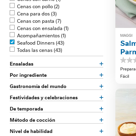
Cenas con pollo
(2)
Cena para dos
(3)
Cenas con pasta
(7)
Cenas con ensalada
(1)
Acompañamientos
(1)
MAGGI
Salm
Seafood Dinners
(43)
Todas las cenas
(43)
Par
0.0
Ensaladas
de
Prepara
5
Por ingrediente
Fácil
estrella
Gastronomía del mundo
Festividades y celebraciones
De temporada
Método de cocción
Nivel de habilidad