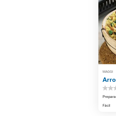
MAGGI
Arro
0.0
de
Prepara
5
estrella
Fácil