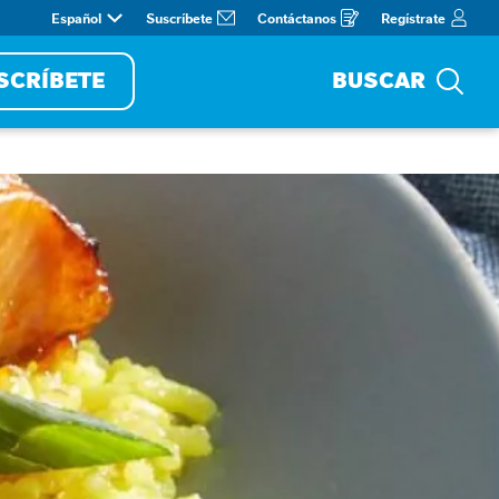
Español
Suscríbete
Contáctanos
Regístrate
Opens
in
a
new
window
SCRÍBETE
BUSCAR
Bus