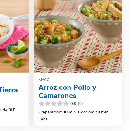
MAGGI
Arroz con Pollo y
Tierra
Camarones
0.0
(0)
0.0
: 42 min
de
Preparación: 10 min,
Cocción: 50 min
5
Fácil
estrellas.