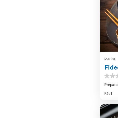
MAGGI
Fide
0.0
de
Prepara
5
estrella
Fácil