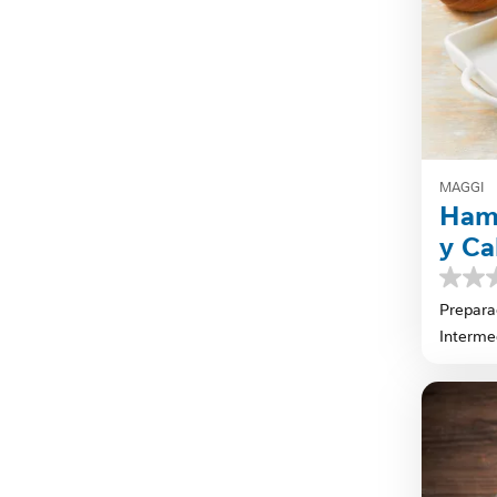
MAGGI
Ham
y Ca
0.0
de
Prepara
5
Interme
estrella