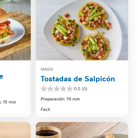
MAGGI
e
Tostadas de Salpicón
0.0
(0)
0.0
de
Preparación: 10 min
: 15 min
5
estrellas.
Fácil