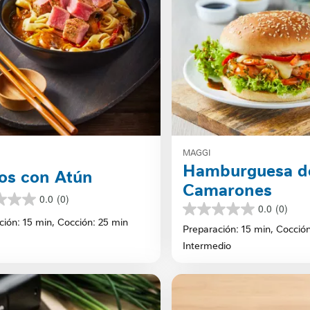
MAGGI
Hamburguesa d
os con Atún
Camarones
0.0
(0)
0.0
(0)
0.0
ción: 15 min,
Cocción: 25 min
de
Preparación: 15 min,
Cocción
5
s.
Intermedio
estrellas.