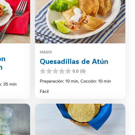
MAGGI
on
Quesadillas de Atún
n
0.0
(0)
0.0
de
Preparación: 10 min,
Cocción: 10 min
n: 35 min
5
estrellas.
Fácil