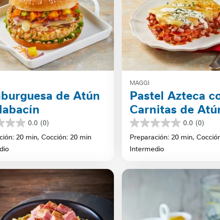
MAGGI
burguesa de Atún
Pastel Azteca c
labacín
Carnitas de Atú
0.0
(0)
0.0
(0)
0.0
de
ción: 20 min,
Cocción: 20 min
Preparación: 20 min,
Cocció
5
dio
Intermedio
s.
estrellas.