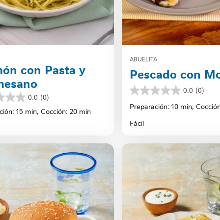
ABUELITA
ón con Pasta y
Pescado con Mo
mesano
0.0
(0)
0.0
0.0
(0)
de
Preparación: 10 min,
Cocción
ción: 15 min,
Cocción: 20 min
5
estrellas.
Fácil
s.