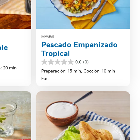
MAGGI
Pescado Empanizado
le
Tropical
0.0
(0)
0.0
: 20 min
de
Preparación: 15 min,
Cocción: 10 min
5
Fácil
estrellas.