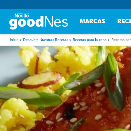
MARCAS
REC
Inicio
Descubre Nuestras Recetas
Recetas para la cena
Recetas par