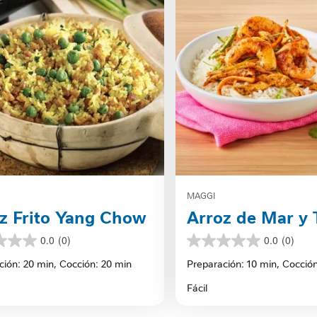
MAGGI
z Frito Yang Chow
Arroz de Mar y 
0.0
(0)
0.0
(0)
0.0
de
ción: 20 min,
Cocción: 20 min
Preparación: 10 min,
Cocción
5
s.
estrellas.
Fácil