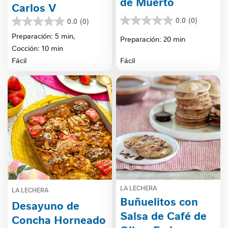
de Muerto
Carlos V
0.0
(0)
0.0
(0)
0.0
0.0
de
de
Preparación: 5 min,
Preparación: 20 min
5
5
Cocción: 10 min
estrellas.
estrellas.
Fácil
Fácil
LA LECHERA
LA LECHERA
Buñuelitos con
Desayuno de
Salsa de Café de
Concha Horneado