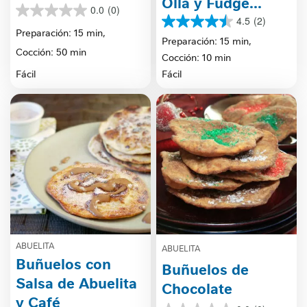
Olla y Fudge
0.0
(0)
0.0
Caliente
4.5
(2)
4.5
de
Preparación: 15 min,
de
Preparación: 15 min,
5
Cocción: 50 min
5
estrellas.
Cocción: 10 min
estrellas.
Fácil
Fácil
2
reseñas
ABUELITA
ABUELITA
Buñuelos con
Buñuelos de
Salsa de Abuelita
Chocolate
y Café