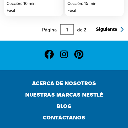
5
5
Cocción: 10 min
Cocción: 15 min
estrellas.
estrellas.
Fácil
Fácil
Página
de
2
Siguiente
ACERCA DE NOSOTROS
NUESTRAS MARCAS NESTLÉ
BLOG
CONTÁCTANOS