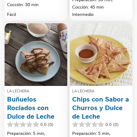
Cocción: 30 min
5
estrellas.
Cocción: 45 min
estrellas.
32
Fácil
Intermedio
reseñas
LA LECHERA
LA LECHERA
Buñuelos
Chips con Sabor a
Rociados con
Churros y Dulce
Dulce de Leche
de Leche
0.0
(0)
0.0
(0)
0.0
0.0
de
de
Preparación: 5 min,
Preparación: 5 min,