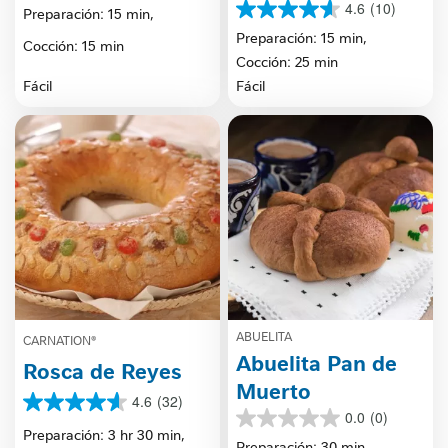
de
4.6
(10)
Preparación: 15 min,
4.6
5
de
Preparación: 15 min,
estrellas.
Cocción: 15 min
5
3
Cocción: 25 min
estrellas.
reseñas
Fácil
Fácil
10
reseñas
ABUELITA
CARNATION®
Abuelita Pan de
Rosca de Reyes
Muerto
4.6
(32)
4.6
0.0
(0)
0.0
de
Preparación: 3 hr 30 min,
de
Preparación: 30 min,
5