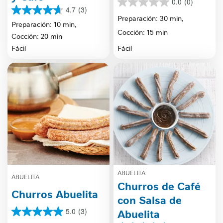
0.0
(0)
0.0
4.7
(3)
4.7
de
Preparación: 30 min,
de
Preparación: 10 min,
5
Cocción: 15 min
5
estrellas.
Cocción: 20 min
estrellas.
Fácil
Fácil
3
reseñas
ABUELITA
ABUELITA
Churros de Café
Churros Abuelita
con Salsa de
5.0
(3)
Abuelita
5.0