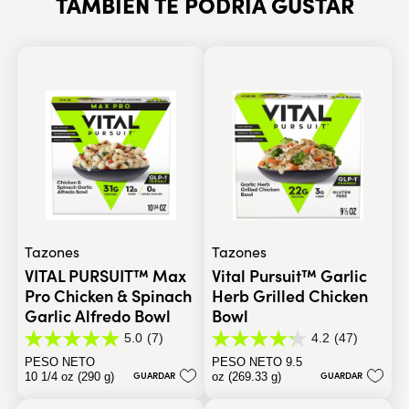
TAMBIÉN TE PODRÍA GUSTAR
Tazones
Tazones
VITAL PURSUIT™ Max
Vital Pursuit™ Garlic
Pro Chicken & Spinach
Herb Grilled Chicken
Garlic Alfredo Bowl
Bowl
5.0
(7)
4.2
(47)
5.0
4.2
de
de
PESO NETO
PESO NETO 9.5
5
5
GUARDAR
GUARDAR
10 1/4 oz (290 g)
oz (269.33 g)
estrellas.
estrellas.
7
47