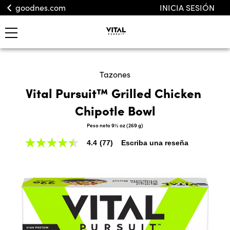
goodnes.com
INICIA SESIÓN
Tazones
Vital Pursuit™ Grilled Chicken 
Chipotle Bowl
Peso neto 9½ oz (269 g)
4.4
(77)
Escriba una reseña
4.4
de
5
estrellas,
valor
medio
de
valoración.
Read
77
Reviews.