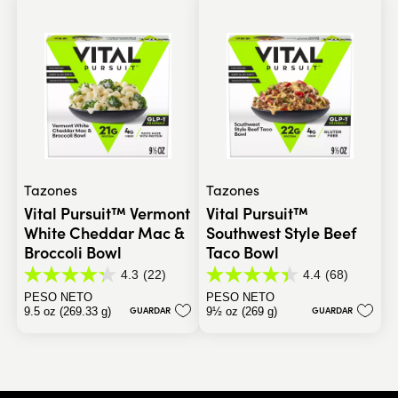
reseñas
reseñas
Tazones
Tazones
Vital Pursuit™ Vermont
Vital Pursuit™
White Cheddar Mac &
Southwest Style Beef
Broccoli Bowl
Taco Bowl
4.3
(22)
4.4
(68)
4.3
4.4
de
de
PESO NETO
PESO NETO
5
5
GUARDAR
GUARDAR
9.5 oz (269.33 g)
9½ oz (269 g)
estrellas.
estrellas.
22
68
reseñas
reseñas