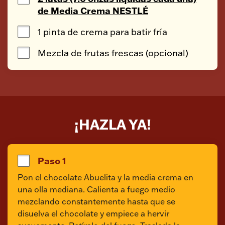
de Media Crema NESTLÉ
1 pinta de crema para batir fría
Mezcla de frutas frescas (opcional)
¡HAZLA YA!
Paso 1
Pon el chocolate Abuelita y la media crema en 
una olla mediana. Calienta a fuego medio 
mezclando constantemente hasta que se 
disuelva el chocolate y empiece a hervir 