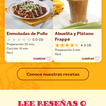
Enmoladas de Pollo
Abuelita y Plátano 
Frappé
0.0
(0)
0.0
Preparación: 20 min, 
4.3
(3)
de
4.3
Cocción: 10 min
5
Preparación: 5 min
de
Fácil
estrellas.
Fácil
5
GUARDAR
GUARDAR
estrellas.
3
reseñas
Conoce nuestras recetas
LEE RESEÑAS O 