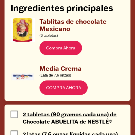
Ingredientes principales
Tablitas de chocolate
Mexicano
(6 tabletas)
Compra Ahora
Media Crema
(Lata de 7.6 onzas)
COMPRA AHORA
2 tabletas (90 gramos cada una) de
Chocolate ABUELITA de NESTLÉ®
2 latas (7.6 onzas líquidas cada una)