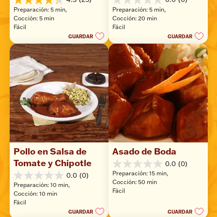
4.3
0.0
Preparación: 5 min, 
Preparación: 5 min, 
de
de
Cocción: 5 min
Cocción: 20 min
5
5
Fácil
Fácil
estrellas.
estrellas.
GUARDAR
GUARDAR
25
reseñas
Pollo en Salsa de 
Asado de Boda
Tomate y Chipotle
0.0
(0)
0.0
Preparación: 15 min, 
0.0
(0)
de
0.0
Cocción: 50 min
5
Preparación: 10 min, 
de
Fácil
estrellas.
Cocción: 10 min
5
Fácil
estrellas.
GUARDAR
GUARDAR