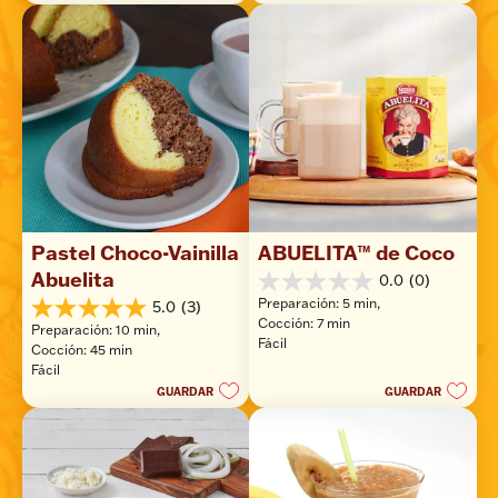
Pastel Choco-Vainilla 
ABUELITA™ de Coco
Abuelita
0.0
(0)
0.0
Preparación: 5 min, 
5.0
(3)
de
5.0
Cocción: 7 min
5
Preparación: 10 min, 
de
Fácil
estrellas.
Cocción: 45 min
5
Fácil
estrellas.
GUARDAR
GUARDAR
3
reseñas