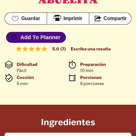
Guardar
Imprimir
Compartir
Add To Planner
5.0
(7)
Escriba una reseña
5.0
de
5
Dificultad
Preparación 
estrellas,
Fácil
10 min
valor
medio
Cocción 
Porciones
de
5 min
6 porciones
valoración.
Read
7
Reviews.
Enlace
en
la
Ingredientes
misma
página.