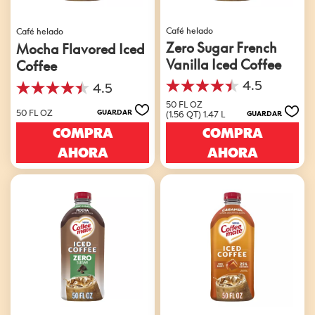
Café helado
Café helado
Zero Sugar French
Mocha Flavored Iced
Vanilla Iced Coffee
Coffee
4.5
4.5
4.5
4.5
de
50 FL OZ
de
50 FL OZ
GUARDAR
(1.56 QT) 1.47 L
GUARDAR
5
5
estrellas.
COMPRA
COMPRA
estrellas.
17
49
AHORA
AHORA
reseñas
reseñas