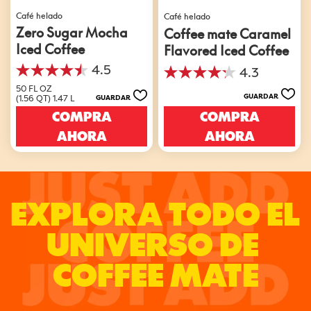
Café helado
Café helado
Zero Sugar Mocha
Coffee mate Caramel
Iced Coffee
Flavored Iced Coffee
4.5
4.3
4.5
4.3
de
50 FL OZ
de
GUARDAR
(1.56 QT) 1.47 L
GUARDAR
5
5
estrellas.
COMPRA
COMPRA
estrellas.
33
466
AHORA
AHORA
reseñas
reseñas