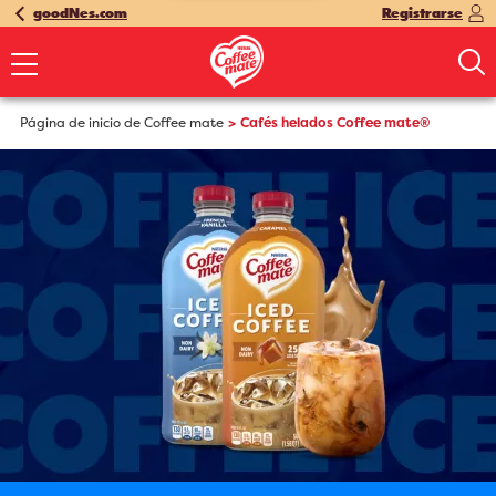
goodNes.com
Registrarse
Página de inicio de Coffee mate
Cafés helados Coffee mate®