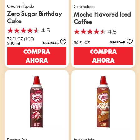
Creamer líquido
Café helado
Zero Sugar Birthday
Mocha Flavored Iced
Cake
Coffee
4.5
4.5
4.5
4.5
de
32 FL OZ (1 QT)
de
50 FL OZ
GUARDAR
946 ml
GUARDAR
5
5
estrellas.
COMPRA
COMPRA
estrellas.
550
49
AHORA
AHORA
reseñas
reseñas
Espuma Fría
Espuma Fría