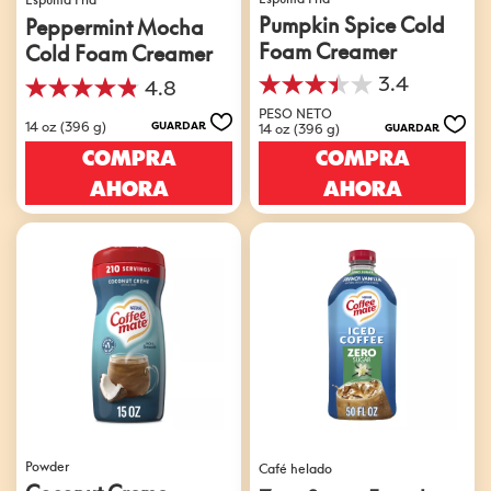
Pumpkin Spice Cold
Peppermint Mocha
Foam Creamer
Cold Foam Creamer
3.4
4.8
3.4
4.8
de
PESO NETO
de
14 oz (396 g)
GUARDAR
14 oz (396 g)
GUARDAR
5
5
estrellas.
COMPRA
COMPRA
estrellas.
9
6
AHORA
AHORA
reseñas
reseñas
Powder
Café helado
Coconut Creme