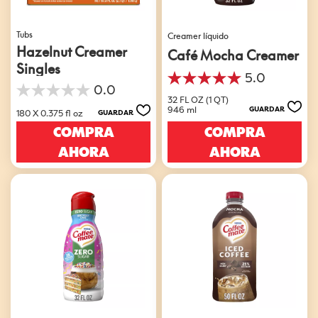
Tubs
Creamer líquido
Hazelnut Creamer
Café Mocha Creamer
Singles
5.0
5.0
0.0
0.0
de
32 FL OZ (1 QT)
de
5
946 ml
GUARDAR
180 X 0.375 fl oz
GUARDAR
5
estrellas.
COMPRA
COMPRA
estrellas.
4
reseñas
AHORA
AHORA