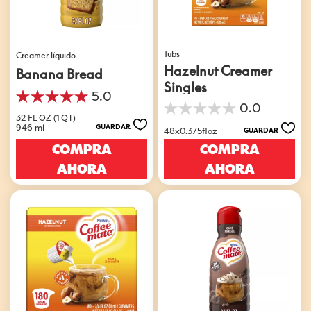
Tubs
Creamer líquido
Hazelnut Creamer
Banana Bread
Singles
5.0
5.0
0.0
0.0
de
32 FL OZ (1 QT)
de
5
946 ml
GUARDAR
48x0.375floz
GUARDAR
5
estrellas.
COMPRA
COMPRA
estrellas.
1
reseña
AHORA
AHORA