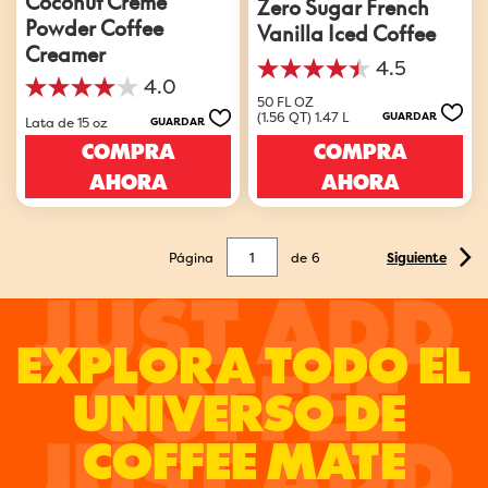
Zero Sugar French
Powder Coffee
Vanilla Iced Coffee
Creamer
4.5
4.5
4.0
4.0
de
50 FL OZ
de
5
(1.56 QT) 1.47 L
GUARDAR
Lata de 15 oz
GUARDAR
5
estrellas.
COMPRA
COMPRA
estrellas.
17
4
reseñas
AHORA
AHORA
reseñas
Página
de
6
Siguiente