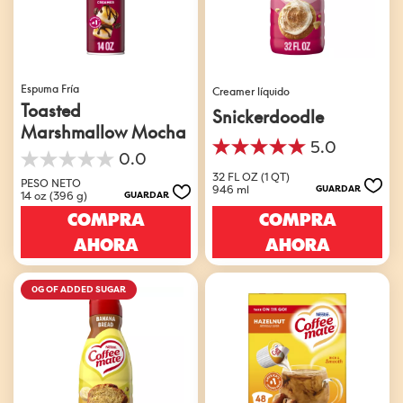
Espuma Fría
Creamer líquido
Toasted
Snickerdoodle
Marshmallow Mocha
5.0
5.0
0.0
0.0
de
32 FL OZ (1 QT)
de
PESO NETO
5
946 ml
GUARDAR
14 oz (396 g)
GUARDAR
5
estrellas.
estrellas.
COMPRA
COMPRA
1
reseña
AHORA
AHORA
0G OF ADDED SUGAR