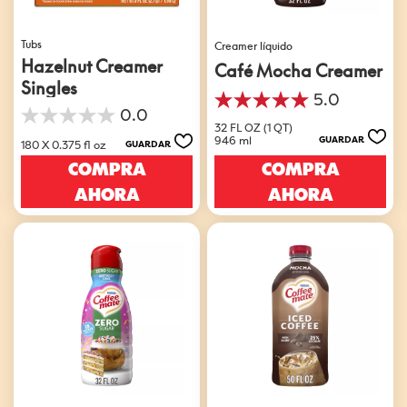
Tubs
Creamer líquido
Hazelnut Creamer
Café Mocha Creamer
Singles
5.0
5.0
0.0
0.0
de
32 FL OZ (1 QT)
de
5
946 ml
GUARDAR
180 X 0.375 fl oz
GUARDAR
5
estrellas.
COMPRA
COMPRA
estrellas.
4
reseñas
AHORA
AHORA