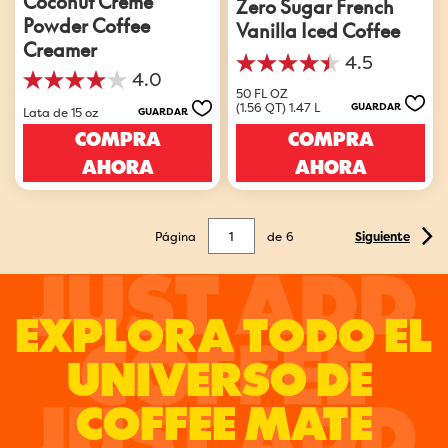
Zero Sugar French
Powder Coffee
Vanilla Iced Coffee
Creamer
4.5
4.5
4.0
4.0
de
50 FL OZ
de
5
(1.56 QT) 1.47 L
GUARDAR
Lata de 15 oz
GUARDAR
5
estrellas.
COMPRA
COMPRA
estrellas.
17
4
reseñas
AHORA
AHORA
reseñas
Página
de
6
Siguiente