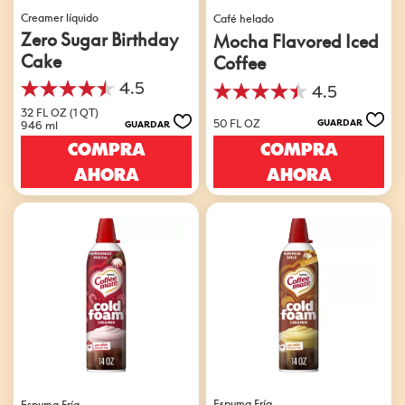
Creamer líquido
Café helado
Zero Sugar Birthday
Mocha Flavored Iced
Cake
Coffee
4.5
4.5
4.5
4.5
de
32 FL OZ (1 QT)
de
50 FL OZ
GUARDAR
946 ml
GUARDAR
5
5
estrellas.
COMPRA
COMPRA
estrellas.
549
49
AHORA
AHORA
reseñas
reseñas
Espuma Fría
Espuma Fría