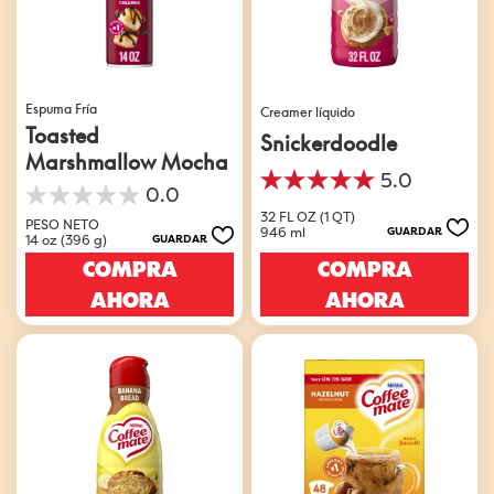
Espuma Fría
Creamer líquido
Toasted
Snickerdoodle
Marshmallow Mocha
5.0
5.0
0.0
0.0
de
32 FL OZ (1 QT)
de
PESO NETO
5
946 ml
GUARDAR
14 oz (396 g)
GUARDAR
5
estrellas.
estrellas.
COMPRA
COMPRA
1
reseña
AHORA
AHORA