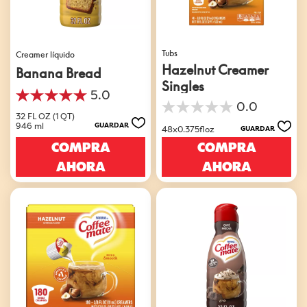
Tubs
Creamer líquido
Hazelnut Creamer
Banana Bread
Singles
5.0
5.0
0.0
0.0
de
32 FL OZ (1 QT)
de
5
946 ml
GUARDAR
48x0.375floz
GUARDAR
5
estrellas.
COMPRA
COMPRA
estrellas.
1
reseña
AHORA
AHORA