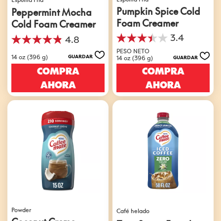
Pumpkin Spice Cold
Peppermint Mocha
Foam Creamer
Cold Foam Creamer
3.4
4.8
3.4
4.8
de
PESO NETO
de
14 oz (396 g)
GUARDAR
14 oz (396 g)
GUARDAR
5
5
estrellas.
COMPRA
COMPRA
estrellas.
9
6
AHORA
AHORA
reseñas
reseñas
Powder
Café helado
Coconut Creme