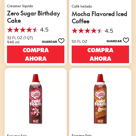
Creamer líquido
Café helado
Zero Sugar Birthday
Mocha Flavored Iced
Cake
Coffee
4.5
4.5
4.5
4.5
de
32 FL OZ (1 QT)
de
50 FL OZ
GUARDAR
946 ml
GUARDAR
5
5
estrellas.
COMPRA
COMPRA
estrellas.
550
49
AHORA
AHORA
reseñas
reseñas
Espuma Fría
Espuma Fría