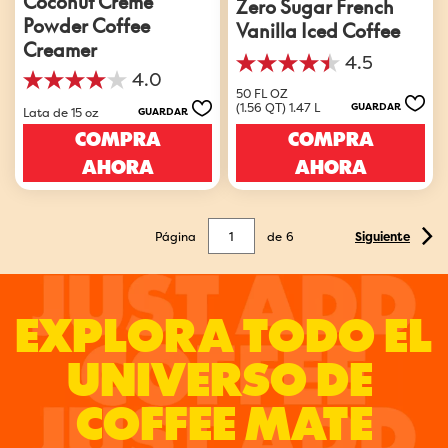
Zero Sugar French
Powder Coffee
Vanilla Iced Coffee
Creamer
4.5
4.5
4.0
4.0
de
50 FL OZ
de
5
(1.56 QT) 1.47 L
GUARDAR
Lata de 15 oz
GUARDAR
5
estrellas.
COMPRA
COMPRA
estrellas.
17
4
reseñas
AHORA
AHORA
reseñas
Página
de
6
Siguiente