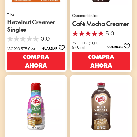
Tubs
Creamer líquido
Hazelnut Creamer
Café Mocha Creamer
Singles
5.0
5.0
0.0
0.0
de
32 FL OZ (1 QT)
de
5
946 ml
GUARDAR
180 X 0.375 fl oz
GUARDAR
5
estrellas.
COMPRA
COMPRA
estrellas.
4
reseñas
AHORA
AHORA