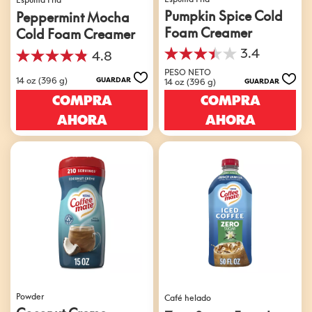
Pumpkin Spice Cold
Peppermint Mocha
Foam Creamer
Cold Foam Creamer
3.4
4.8
3.4
4.8
de
PESO NETO
de
14 oz (396 g)
GUARDAR
14 oz (396 g)
GUARDAR
5
5
estrellas.
COMPRA
COMPRA
estrellas.
9
6
AHORA
AHORA
reseñas
reseñas
Powder
Café helado
Coconut Creme