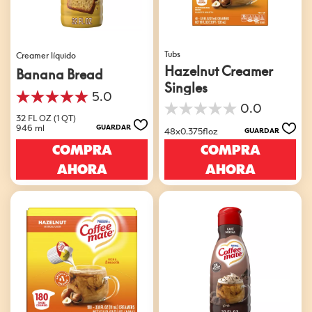
Tubs
Creamer líquido
Hazelnut Creamer
Banana Bread
Singles
5.0
5.0
0.0
0.0
de
32 FL OZ (1 QT)
de
5
946 ml
GUARDAR
48x0.375floz
GUARDAR
5
estrellas.
COMPRA
COMPRA
estrellas.
1
reseña
AHORA
AHORA