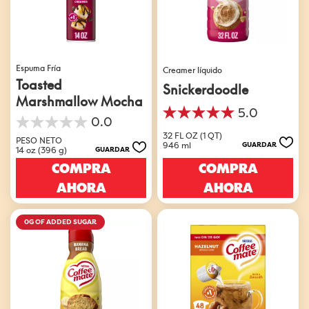
Espuma Fría
Creamer líquido
Toasted
Snickerdoodle
Marshmallow Mocha
5.0
5.0
0.0
0.0
de
32 FL OZ (1 QT)
de
PESO NETO
5
946 ml
GUARDAR
14 oz (396 g)
GUARDAR
5
estrellas.
estrellas.
COMPRA
COMPRA
1
reseña
AHORA
AHORA
0G OF ADDED SUGAR