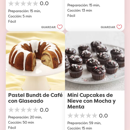
0.0
Preparación: 15 min, 
de
0.0
Cocción: 13 min
5
Preparación: 15 min, 
de
Fácil
estrellas.
Cocción: 5 min
5
Fácil
estrellas.
GUARDAR
GUARDAR
Pastel Bundt de Café 
Mini Cupcakes de 
con Glaseado
Nieve con Mocha y 
Menta
0.0
0.0
0.0
Preparación: 20 min, 
de
0.0
Cocción: 50 min
5
Preparación: 59 min, 
de
Fácil
estrellas.
Cocción: 15 min
5