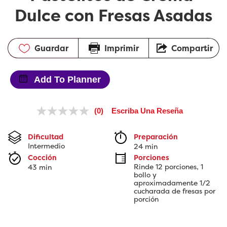
Dulce con Fresas Asadas
Guardar
Imprimir
Compartir
Add To Planner
(0)
Escriba Una Reseña
Sin
puntuación.
Enlace
Dificultad
Preparación 
en
Intermedio
24 min
la
misma
Cocción 
Porciones
página.
Rinde 12 porciones, 1 
43 min
bollo y 
aproximadamente 1/2 
cucharada de fresas por 
porción