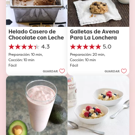
Helado Casero de 
Galletas de Avena 
Chocolate con Leche
Para La Lonchera
4.3
5.0
4.3
5.0
Preparación: 10 min, 
Preparación: 20 min, 
de
de
Cocción: 10 min
Cocción: 10 min
5
5
Fácil
Fácil
estrellas.
estrellas.
3
2
GUARDAR
GUARDAR
reseñas
reseñas