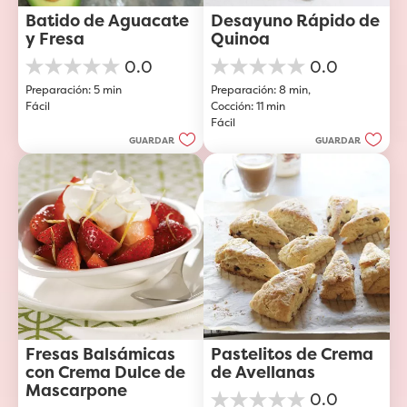
Batido de Aguacate 
Desayuno Rápido de 
y Fresa
Quinoa
0.0
0.0
0.0
0.0
Preparación: 5 min
Preparación: 8 min, 
de
de
Fácil
Cocción: 11 min
5
5
Fácil
estrellas.
estrellas.
GUARDAR
GUARDAR
Fresas Balsámicas 
Pastelitos de Crema 
con Crema Dulce de 
de Avellanas
Mascarpone
0.0
0.0