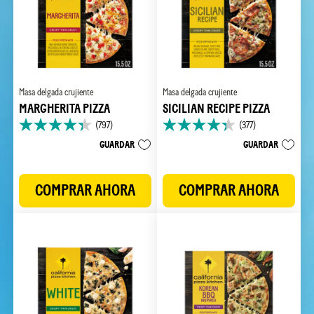
Masa delgada crujiente
Masa delgada crujiente
MARGHERITA PIZZA
SICILIAN RECIPE PIZZA
(797)
(377)
4.3
4.3
de
de
GUARDAR
GUARDAR
5
5
estrellas.
estrellas.
797
377
COMPRAR AHORA
COMPRAR AHORA
reseñas
reseñas