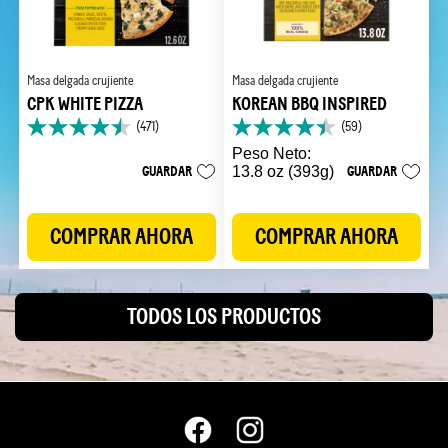
Masa delgada crujiente
Masa delgada crujiente
CPK WHITE PIZZA
KOREAN BBQ INSPIRED
(471)
(59)
4.5
4.4
de
de
Peso Neto:
5
5
GUARDAR
13.8 oz (393g)
GUARDAR
estrellas.
estrellas.
471
59
reseñas
reseñas
COMPRAR AHORA
COMPRAR AHORA
TODOS LOS PRODUCTOS