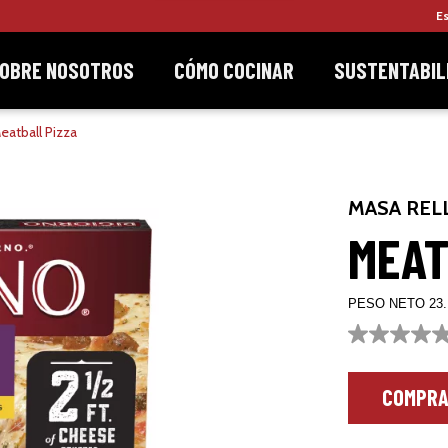
E
OBRE NOSOTROS
CÓMO COCINAR
SUSTENTABIL
eatball Pizza
MASA REL
MEAT
PESO NETO 23.1 
Sin
puntuación
Enlace
en
COMPRA
la
misma
página.