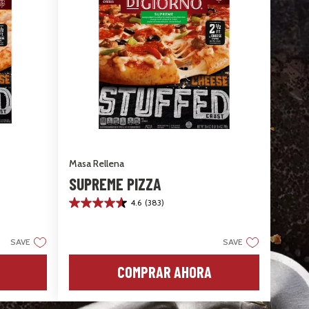
Masa Rellena
SUPREME PIZZA
4.6
(383)
4.6
de
5
estrellas.
SAVE
SAVE
383
reseñas
COMPRAR AHORA