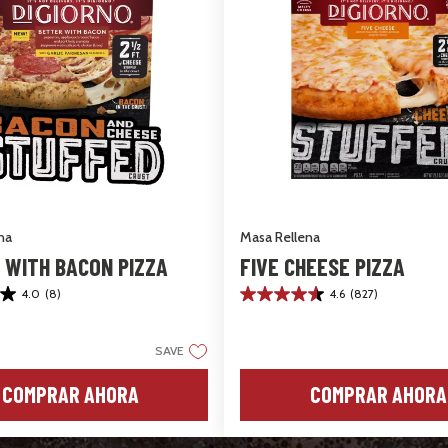
na
Masa Rellena
 WITH BACON PIZZA
FIVE CHEESE PIZZA
4.0
(8)
4.6
(827)
4.6
de
5
estrellas.
SAVE
827
reseñas
COMPRAR AHORA
COMPRAR AHORA