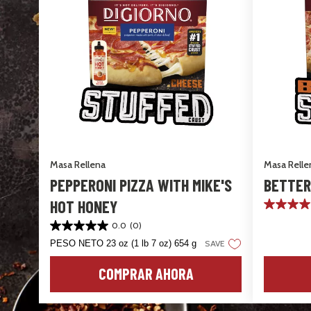
Masa Rellena
Masa Relle
PEPPERONI PIZZA WITH MIKE'S
BETTER
HOT HONEY
4.0
de
0.0
(0)
0.0
5
de
estrellas.
PESO NETO 23 oz (1 lb 7 oz) 654 g
SAVE
5
8
estrellas.
reseñas
COMPRAR AHORA