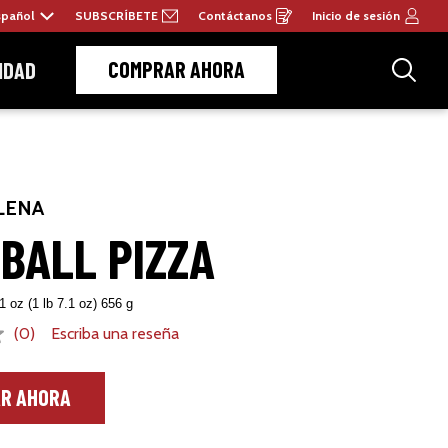
spañol
SUBSCRÍBETE
Contáctanos
Inicio de sesión
Opens
in
a
new
COMPRAR AHORA
IDAD
window
BUSCAR
Busc
LENA
BALL PIZZA
oz (1 lb 7.1 oz) 656 g
(0)
Escriba una reseña
R AHORA