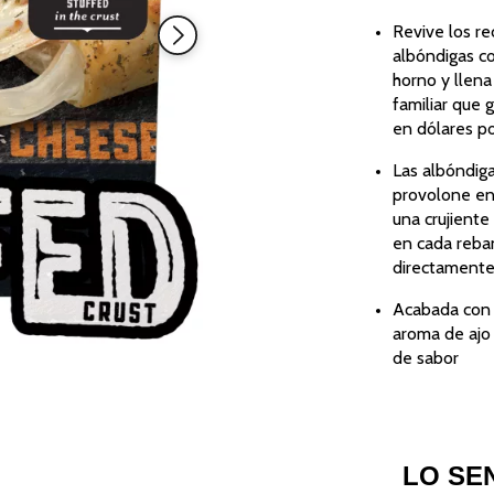
Revive los re
albóndigas co
horno y llena
familiar que 
en dólares p
Las albóndiga
provolone en
una crujiente 
en cada reban
directamente
Acabada con 
aroma de ajo 
de sabor
LO SE