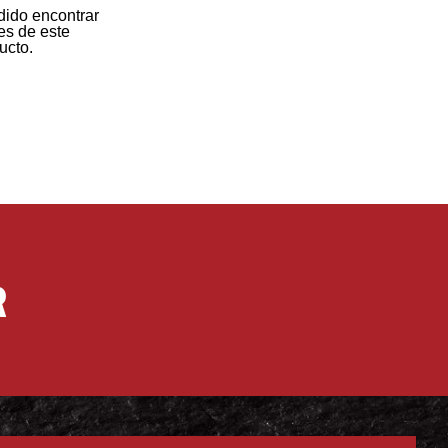
ido encontrar
s de este
ucto.
R