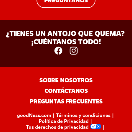
O
PREGÚNTANOS
P
E
N
S
¿TIENES UN ANTOJO QUE QUEMA? 
I
¡CUÉNTANOS TODO!
N
A
N
E
W
W
SOBRE NOSOTROS
I
CONTÁCTANOS
N
D
PREGUNTAS FRECUENTES
O
W
goodNess.com
Términos y condiciones
Política de Privacidad
Tus derechos de privacidad