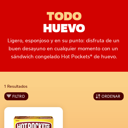
TODO
HUEVO
Ligero, esponjoso y en su punto: disfruta de un 
buen desayuno en cualquier momento con un 
sándwich congelado Hot Pockets® de huevo.
1 Resultados
FILTRO
ORDENAR