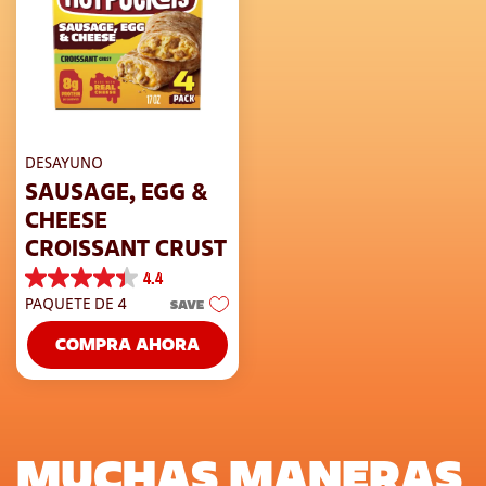
DESAYUNO
SAUSAGE, EGG &
CHEESE
CROISSANT CRUST
4.4
4.4
PAQUETE DE 4
SAVE
de
5
COMPRA AHORA
estrellas.
217
reseñas