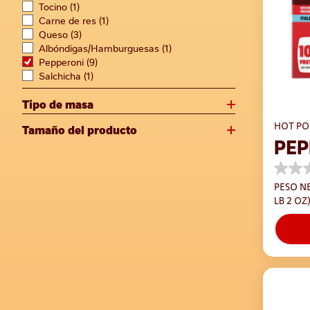
Tocino
(1)
Carne de res
(1)
Queso
(3)
Albóndigas/Hamburguesas
(1)
Pepperoni
(9)
Salchicha
(1)
Tipo de masa
HOT PO
Tamaño del producto
PEP
0.0
de
PESO NE
5
LB 2 OZ
estrella