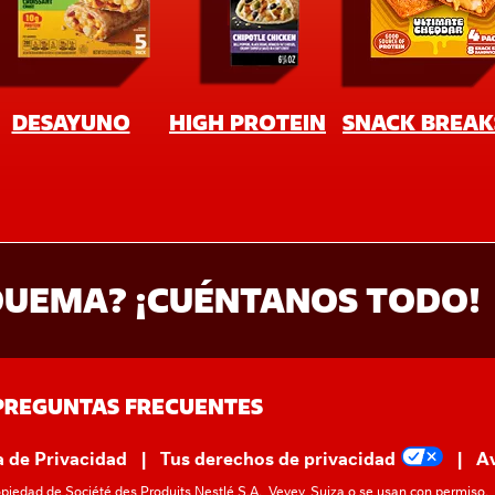
 QUEMA? ¡CUÉNTANOS TODO!
PREGUNTAS FRECUENTES
a de Privacidad
Tus derechos de privacidad
Av
ropiedad de Société des Produits Nestlé S.A., Vevey, Suiza o se usan con permiso.