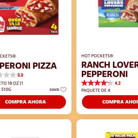
HOT POCKETS®
CKETS®
RANCH LOVE
PERONI PIZZA
PEPPERONI
0.0
4.2
TO 18 OZ (1
4.2
) 510G
SAVE
PAQUETE DE 4
de
s.
5
COMPRA AHORA
COMPRA AHO
estrellas.
502
reseñas