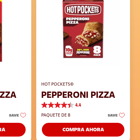
HOT POCKETS®
IZZA
PEPPERONI PIZZA
4.4
4.4
de
PAQUETE DE 8
SAVE
SAVE
5
estrellas.
RA
COMPRA AHORA
118
reseñas