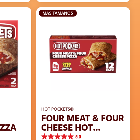
MÁS TAMAÑOS
HOT POCKETS®
T
FOUR MEAT & FOUR
IZZA
CHEESE HOT
POCKETS PIZZA
5.0
5.0