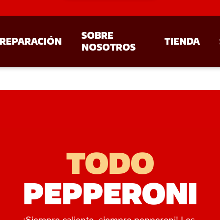
SOBRE
REPARACIÓN
TIENDA
NOSOTROS
TODO
PEPPERONI
¡Siempre caliente, siempre pepperoni! Los 