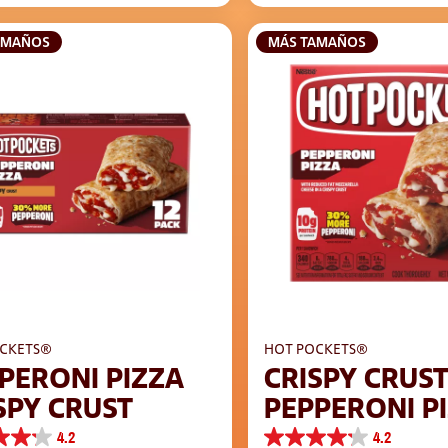
s
AMAÑOS
MÁS TAMAÑOS
CKETS®
HOT POCKETS®
PERONI PIZZA
CRISPY CRUS
SPY CRUST
PEPPERONI P
4.2
4.2
4.2