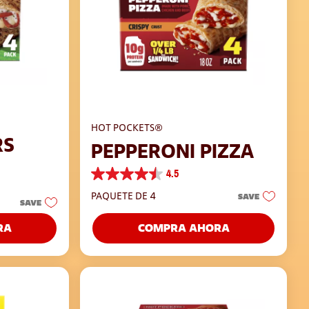
HOT POCKETS®
RS
PEPPERONI PIZZA
4.5
4.5
de
PAQUETE DE 4
SAVE
SAVE
5
estrellas.
COMPRA AHORA
RA
309
reseñas