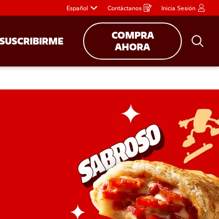
Español
Contáctanos
Inicia Sesión
Opens
in
a
new
window
COMPRA
SUSCRIBIRME
Bus
AHORA