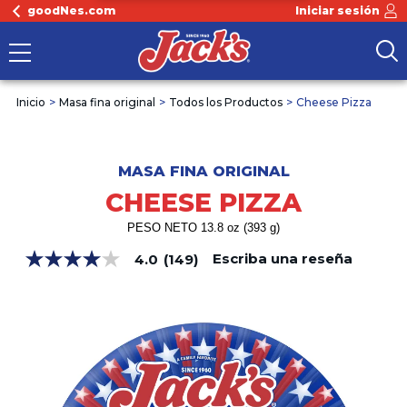
goodNes.com
Iniciar sesión
Inicio
Masa fina original
Todos los Productos
Cheese Pizza
MASA FINA ORIGINAL
CHEESE PIZZA
PESO NETO 13.8 oz (393 g)
Escriba una reseña
4.0
(149)
4.0
de
5
estrellas,
valor
medio
de
valoración.
Read
149