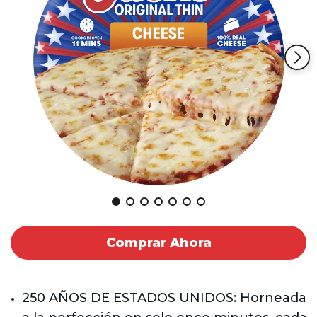
Reviews.
Enlace
en
la
misma
página.
Comprar Ahora
250 AÑOS DE ESTADOS UNIDOS: Horneada 