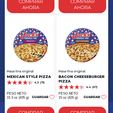
COMPRAR
COMPRAR
AHORA
AHORA
Masa fina original
Masa fina original
MEXICAN STYLE PIZZA
BACON CHEESEBURGER
PIZZA
4.3
(71)
4.3
4.4
(67)
de
4.4
5
de
PESO NETO
PESO NETO
estrellas.
5
GUARDAR
GUARDAR
15.3 oz (435 g)
15 oz (426 g)
71
estrellas.
reseñas
67
reseñas
COMPRAR
COMPRAR