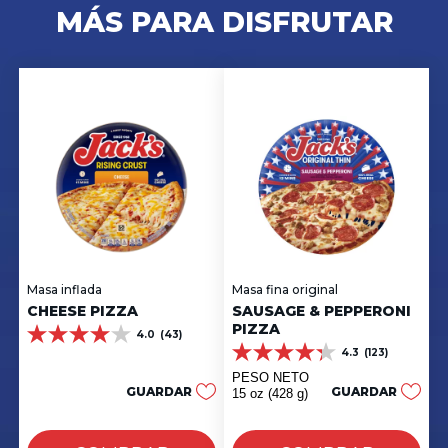
MÁS PARA DISFRUTAR
Masa inflada
Masa fina original
CHEESE PIZZA
SAUSAGE & PEPPERONI
PIZZA
4.0
(43)
4.0
4.3
(123)
de
4.3
5
de
PESO NETO
estrellas.
5
GUARDAR
GUARDAR
15 oz (428 g)
43
estrellas.
reseñas
123
reseñas