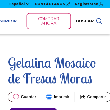
Español
CONTÁCTANOS
Registrarse
Opens
in
a
new
COMPRAR
window
SCRIBIR
BUSCAR
Bus
AHORA
Gelatina Mosaico 
de Fresas Moras
Guardar
Imprimir
Compartir