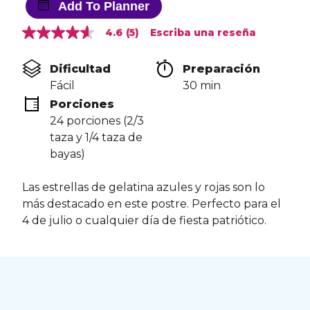
Add To Planner
4.6
(5)
Escriba una reseña
4.6
de
5
Dificultad
Preparación 
estrellas,
valor
Fácil
30 min
medio
Porciones
de
valoración.
24 porciones (2/3 
Read
taza y 1/4 taza de 
5
Reviews.
bayas)
Enlace
en
la
Las estrellas de gelatina azules y rojas son lo
misma
más destacado en este postre. Perfecto para el
página.
4 de julio o cualquier día de fiesta patriótico.