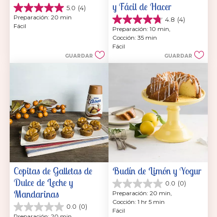
y Fácil de Hacer
5.0
(4)
5.0
Preparación: 20 min
4.8
(4)
de
4.8
Fácil
5
Preparación: 10 min, 
de
estrellas.
Cocción: 35 min
5
4
Fácil
estrellas.
reseñas
GUARDAR
GUARDAR
4
reseñas
Copitas de Galletas de 
Budín de Limón y Yogur
Dulce de Leche y 
0.0
(0)
0.0
Mandarinas
Preparación: 20 min, 
de
Cocción: 1 hr 5 min
5
0.0
(0)
0.0
Fácil
estrellas.
Preparación: 20 min, 