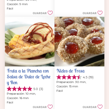
de
Cocción: 9 min
5
Fácil
estrellas.
GUARDAR
GUARDAR
Fruta a la Plancha con 
Nidos de Fresa
Salsa de Dulce de Leche 
4.5
(19)
4.5
y Ron
Preparación: 30 min, 
de
Cocción: 15 min
5
5.0
(3)
5.0
Fácil
estrellas.
Preparación: 10 min, 
de
19
Cocción: 16 min
5
reseñas
Fácil
estrellas.
GUARDAR
GUARDAR
3