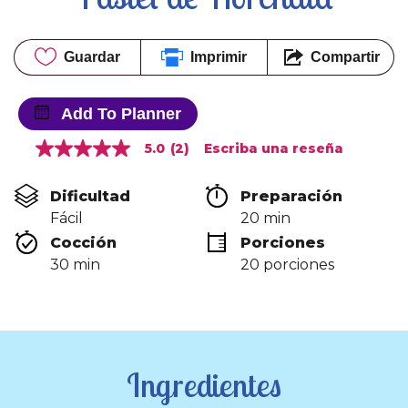
Guardar
Imprimir
Compartir
Add To Planner
5.0
(2)
Escriba una reseña
5.0
de
5
Dificultad
Preparación 
estrellas,
valor
Fácil
20 min
medio
Cocción 
Porciones
de
valoración.
30 min
20 porciones
Read
2
Reviews.
Enlace
en
la
misma
Ingredientes
página.