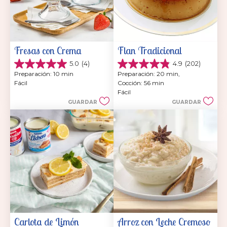
Fresas con Crema
Flan Tradicional
5.0
(4)
4.9
(202)
5.0
4.9
Preparación: 10 min
Preparación: 20 min, 
de
de
Fácil
Cocción: 56 min
5
5
Fácil
estrellas.
estrellas.
GUARDAR
GUARDAR
4
202
reseñas
reseñas
Carlota de Limón
Arroz con Leche Cremoso 