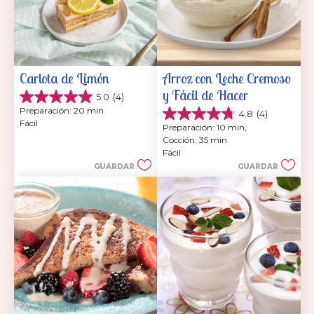
Carlota de Limón
Arroz con Leche Cremoso 
y Fácil de Hacer
5.0
(4)
5.0
Preparación: 20 min
4.8
(4)
de
4.8
Fácil
5
Preparación: 10 min, 
de
estrellas.
Cocción: 35 min
5
4
Fácil
estrellas.
reseñas
GUARDAR
GUARDAR
4
reseñas