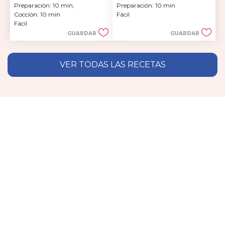
Preparación: 10 min, 
Preparación: 10 min
de
de
Cocción: 10 min
Fácil
5
5
Fácil
estrellas.
estrellas.
GUARDAR
GUARDAR
3
reseñas
VER TODAS LAS RECETAS