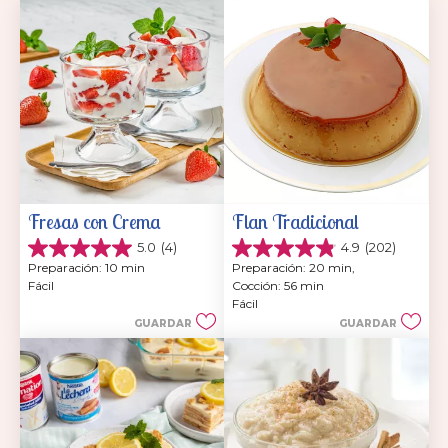
Fresas con Crema
Flan Tradicional
5.0
(4)
4.9
(202)
5.0
4.9
Preparación: 10 min
Preparación: 20 min, 
de
de
Fácil
Cocción: 56 min
5
5
Fácil
estrellas.
estrellas.
GUARDAR
GUARDAR
4
202
reseñas
reseñas