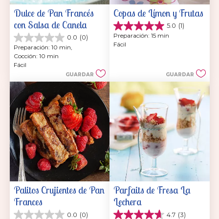
Dulce de Pan Francés 
Copas de Límon y Frutas
con Salsa de Canela
5.0
(1)
5.0
Preparación: 15 min
0.0
(0)
de
0.0
Fácil
5
Preparación: 10 min, 
de
estrellas.
Cocción: 10 min
5
1
Fácil
estrellas.
reseña
GUARDAR
GUARDAR
Palitos Crujientes de Pan 
Parfaits de Fresa La 
Frances
Lechera
0.0
(0)
4.7
(3)
0.0
4.7