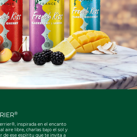
®
RIER
rrier®, inspirada en el encanto 
aire libre, charlas bajo el sol y 
e ese espíritu que te invita a 