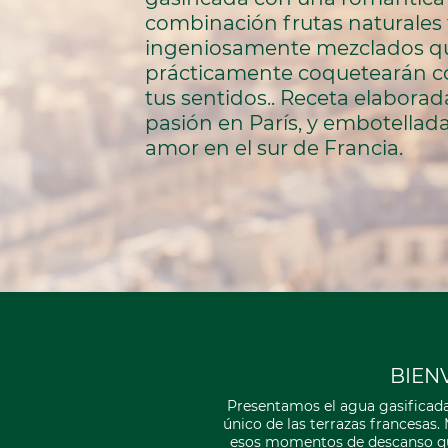
combinación frutas naturales 
ingeniosamente mezclados qu
prácticamente coquetearán c
tus sentidos.. Receta elaborad
pasión en París, y embotellada
amor en el sur de Francia.
BIEN
Presentamos el agua gasificada 
único de las terrazas francesas. M
esos momentos de descanso que e