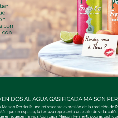
tan 
e 
on 
a con 
 con 
VENIDOS AL AGUA GASIFICADA MAISON PER
Maison Perrier®, una refrescante expresión de la tradición de Pe
ás que un espacio, la terraza representa un estilo de vida: cafés al 
nriquecen la vida. Con cada Maison Perrier®, podrás disfrutar d