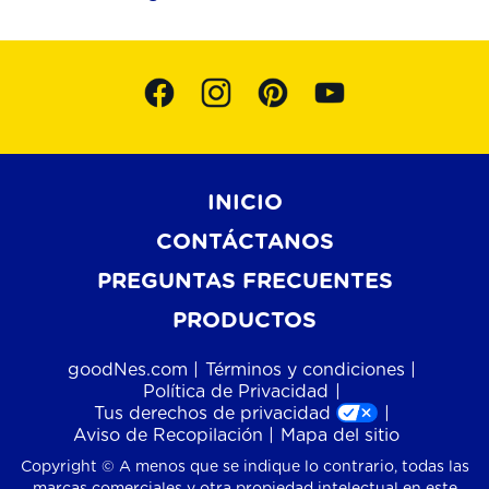
INICIO
CONTÁCTANOS
PREGUNTAS FRECUENTES
PRODUCTOS
goodNes.com
Términos y condiciones
Política de Privacidad
Tus derechos de privacidad
Aviso de Recopilación
Mapa del sitio
Copyright © A menos que se indique lo contrario, todas las
marcas comerciales y otra propiedad intelectual en este