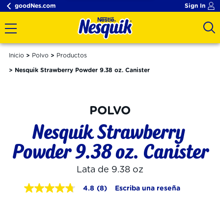
goodNes.com
Sign In
Inicio
Polvo
Productos
Nesquik Strawberry Powder 9.38 oz. Canister
POLVO
Nesquik Strawberry 
Powder 9.38 oz. Canister
Lata de 9.38 oz
4.8
(8)
Escriba una reseña
4.8
de
5
estrellas,