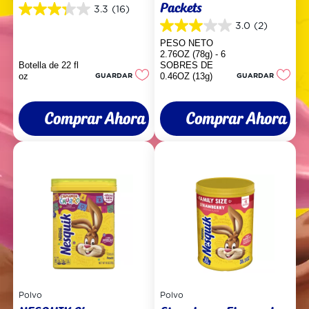
Packets
3.3
(16)
3.3
de
3.0
(2)
3.0
5
de
PESO NETO
estrellas.
5
2.76OZ (78g) - 6
16
estrellas.
Botella de 22 fl
SOBRES DE
reseñas
2
oz
GUARDAR
0.46OZ (13g)
GUARDAR
reseñas
Comprar Ahora
Comprar Ahora
Polvo
Polvo