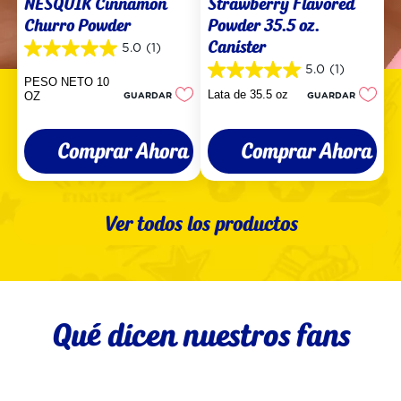
NESQUIK Cinnamon
Strawberry Flavored
Churro Powder
Powder 35.5 oz.
Canister
5.0
(1)
5.0
de
5.0
(1)
5.0
PESO NETO 10
5
de
Lata de 35.5 oz
OZ
GUARDAR
GUARDAR
estrellas.
5
1
estrellas.
reseña
1
Comprar Ahora
Comprar Ahora
reseña
Ver todos los productos
Qué dicen nuestros fans