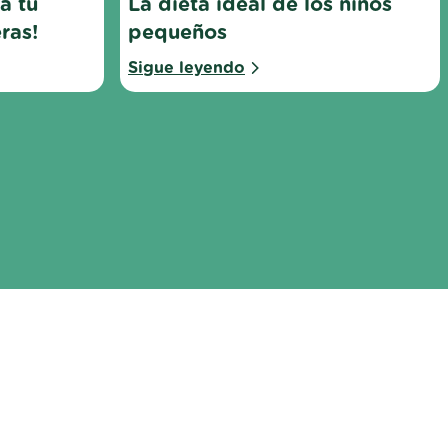
a tu 
La dieta ideal de los niños 
ras!
pequeños
Sigue leyendo