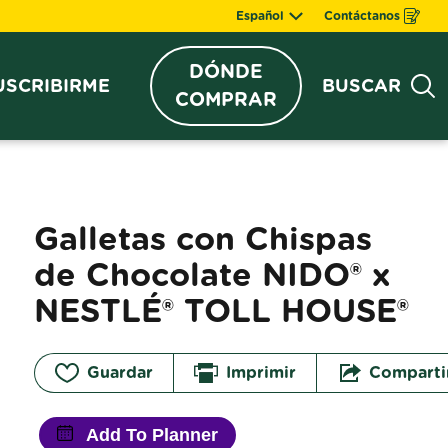
Español
Contáctanos
Opens
in
a
new
DÓNDE
window
USCRIBIRME
BUSCAR
Bus
COMPRAR
Galletas con Chispas 
de Chocolate NIDO® x 
NESTLÉ® TOLL HOUSE®
Guardar
Imprimir
Comparti
Add To Planner