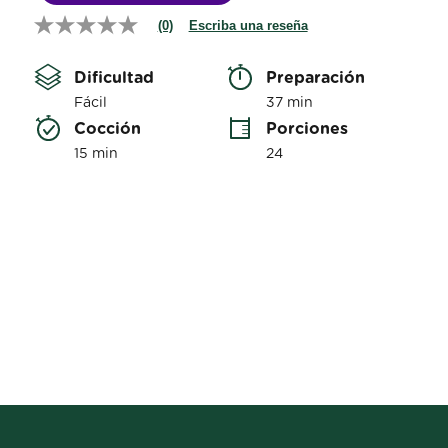
(0)
Escriba una reseña
Sin
puntuación
Enlace
Dificultad
Preparación 
en
la
Fácil
37 min
misma
Cocción 
Porciones
página.
15 min
24