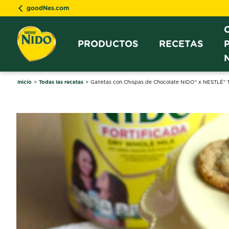
goodNes.com
PRODUCTOS
RECETAS
Inicio
Todas las recetas
Galletas con Chispas de Chocolate NIDO® x NESTLÉ