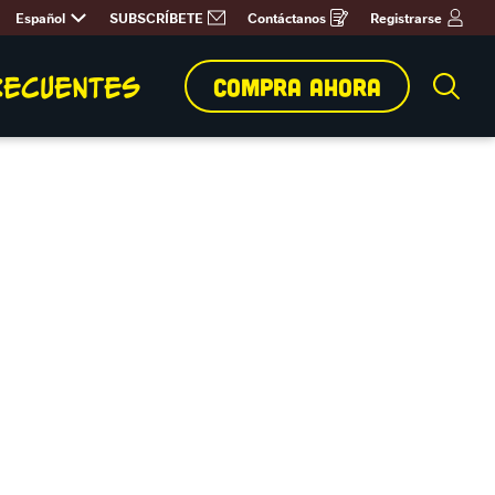
Español
SUBSCRÍBETE
Contáctanos
Registrarse
Opens
in
a
new
window
RECUENTES
COMPRA AHORA
Bus