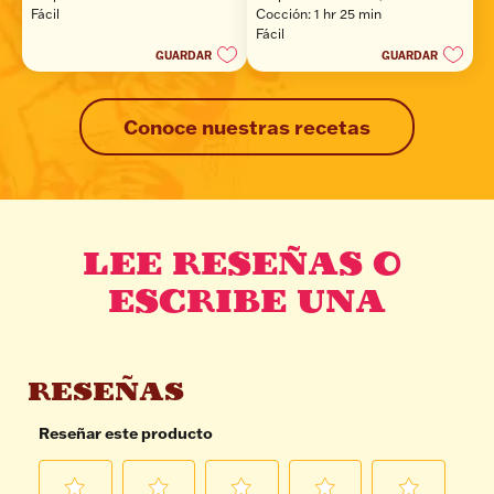
de
de
Fácil
Cocción: 1 hr 25 min
5
5
Fácil
estrellas.
estrellas.
GUARDAR
GUARDAR
5
reseñas
Conoce nuestras recetas
LEE RESEÑAS O 
ESCRIBE UNA