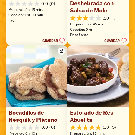
Deshebrada con 
0.0
(0)
0.0
Salsa de Mole
Preparación: 15 min, 
de
Cocción: 1 hr 30 min
5
3.0
(1)
3.0
Fácil
estrellas.
Preparación: 45 min, 
de
Cocción: 9 hr
5
Desafiante
estrellas.
GUARDAR
GUARDAR
1
reseña
Bocadillos de 
Estofado de Res 
Nesquik y Plátano
Abuelita
0.0
(0)
5.0
(5)
0.0
5.0
Preparación: 10 min
Preparación: 15 min, 