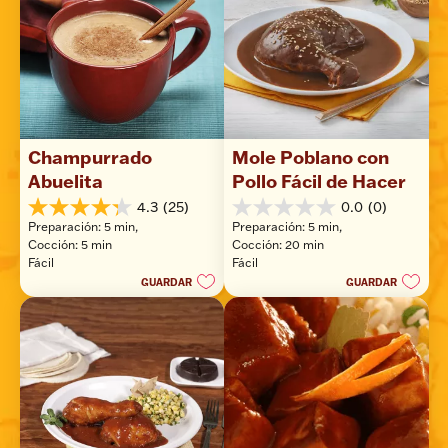
Champurrado 
Mole Poblano con 
Abuelita
Pollo Fácil de Hacer
4.3
(25)
0.0
(0)
4.3
0.0
Preparación: 5 min, 
Preparación: 5 min, 
de
de
Cocción: 5 min
Cocción: 20 min
5
5
Fácil
Fácil
estrellas.
estrellas.
GUARDAR
GUARDAR
25
reseñas