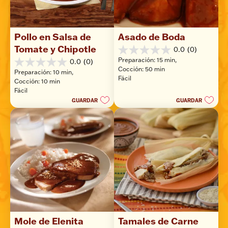
Pollo en Salsa de 
Asado de Boda
Tomate y Chipotle
0.0
(0)
0.0
Preparación: 15 min, 
0.0
(0)
de
0.0
Cocción: 50 min
5
Preparación: 10 min, 
de
Fácil
estrellas.
Cocción: 10 min
5
Fácil
estrellas.
GUARDAR
GUARDAR
Mole de Elenita
Tamales de Carne 