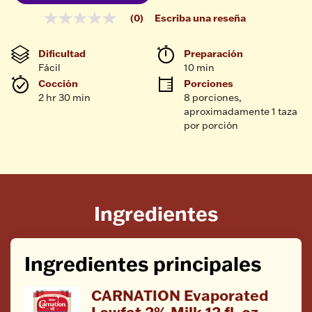
(0)
Escriba una reseña
Sin
puntuación
Enlace
Dificultad
Preparación 
en
Fácil
10 min
la
misma
Cocción 
Porciones
página.
2 hr 30 min
8 porciones, 
aproximadamente 1 taza 
por porción
Ingredientes
Ingredientes principales
CARNATION Evaporated
Lowfat 2% Milk 12 fl. oz.