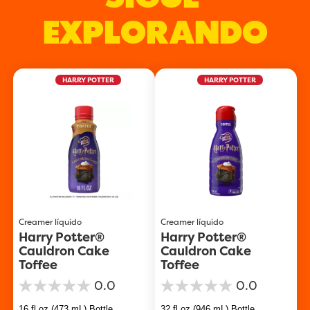
EXPLORANDO
HARRY POTTER
HARRY POTTER
Creamer líquido
Creamer líquido
Harry Potter®
Harry Potter®
Cauldron Cake
Cauldron Cake
Toffee
Toffee
0.0
0.0
0.0
0.0
de
de
16 fl oz (473 mL) Bottle
32 fl oz (946 mL) Bottle