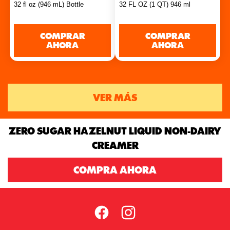
1
32 fl oz (946 mL) Bottle
32 FL OZ (1 QT) 946 ml
5
reseña
estrellas.
COMPRAR
COMPRAR
AHORA
AHORA
VER MÁS
ZERO SUGAR HAZELNUT LIQUID NON-DAIRY
CREAMER
COMPRA AHORA