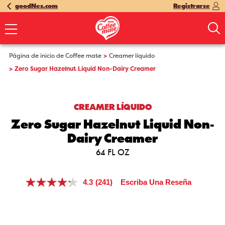
goodNes.com
Registrarse
Página de inicio de Coffee mate
Creamer líquido
Zero Sugar Hazelnut Liquid Non-Dairy Creamer
CREAMER LÍQUIDO
Zero Sugar Hazelnut Liquid Non-
Dairy Creamer
64 FL OZ
4.3
(241)
Escriba Una Reseña
Lea
241
reseñas.
Enlace
en