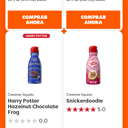
5
5
estrellas.
estrellas.
COMPRAR
COMPRAR
AHORA
AHORA
HARRY POTTER
Creamer líquido
Creamer líquido
Harry Potter
Snickerdoodle
Hazelnut Chocolate
5.0
Frog
5.0
de
0.0
5
0.0
estrellas.
de