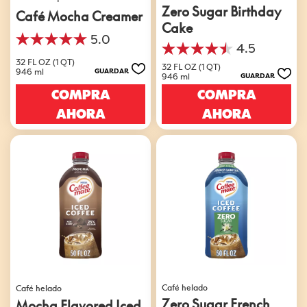
Zero Sugar Birthday
Café Mocha Creamer
Cake
5.0
5.0
4.5
4.5
de
32 FL OZ (1 QT)
de
32 FL OZ (1 QT)
5
946 ml
GUARDAR
946 ml
GUARDAR
5
estrellas.
estrellas.
COMPRA
COMPRA
4
549
reseñas
AHORA
AHORA
reseñas
Café helado
Café helado
Zero Sugar French
Mocha Flavored Iced