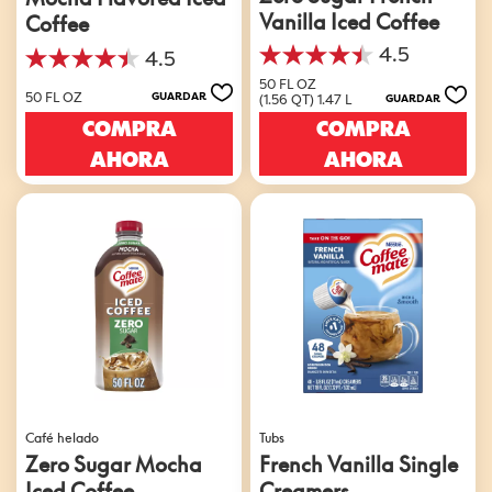
Vanilla Iced Coffee
Coffee
4.5
4.5
4.5
4.5
de
50 FL OZ
de
50 FL OZ
GUARDAR
(1.56 QT) 1.47 L
GUARDAR
5
5
estrellas.
COMPRA
COMPRA
estrellas.
17
49
AHORA
AHORA
reseñas
reseñas
Café helado
Tubs
Zero Sugar Mocha
French Vanilla Single
Iced Coffee
Creamers