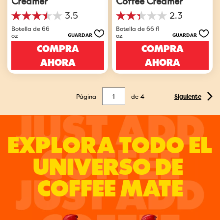
3.5
2.3
3.5
2.3
de
de
Botella de 66
Botella de 66 fl
oz
oz
GUARDAR
GUARDAR
5
5
estrellas.
estrellas.
COMPRA
COMPRA
4
3
AHORA
AHORA
reseñas
reseñas
Página
de
4
Siguiente