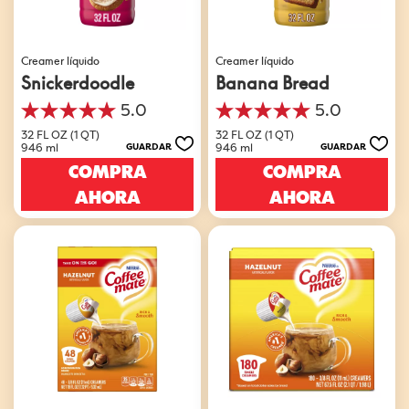
Creamer líquido
Creamer líquido
Snickerdoodle
Banana Bread
5.0
5.0
5.0
5.0
de
de
32 FL OZ (1 QT)
32 FL OZ (1 QT)
946 ml
946 ml
GUARDAR
GUARDAR
5
5
estrellas.
estrellas.
COMPRA
COMPRA
1
1
AHORA
AHORA
reseña
reseña