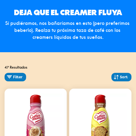
DEJA QUE EL CREAMER FLUYA
Si pudiéramos, nos bañaríamos en esto (pero preferimos 
beberlo). Realza tu próxima taza de café con los 
creamers líquidos de tus sueños.
47 Resultados
Filter
Sort