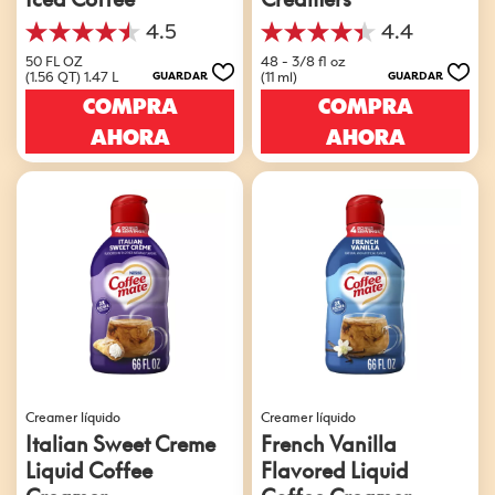
4.5
4.4
4.5
4.4
de
de
50 FL OZ
48 - 3/8 fl oz
(1.56 QT) 1.47 L
(11 ml)
GUARDAR
GUARDAR
5
5
estrellas.
estrellas.
COMPRA
COMPRA
33
707
AHORA
AHORA
reseñas
reseñas
Creamer líquido
Creamer líquido
Italian Sweet Creme
French Vanilla
Liquid Coffee
Flavored Liquid
Creamer
Coffee Creamer