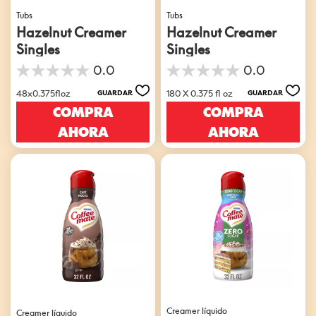
Tubs
Tubs
Hazelnut Creamer
Hazelnut Creamer
Singles
Singles
0.0
0.0
0.0
0.0
de
de
48x0.375floz
180 X 0.375 fl oz
GUARDAR
GUARDAR
5
5
COMPRA
COMPRA
estrellas.
estrellas.
AHORA
AHORA
Creamer líquido
Creamer líquido