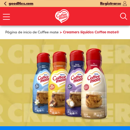
goodNes.com
Registrarse
Página de inicio de Coffee mate
Creamers líquidos Coffee mate®