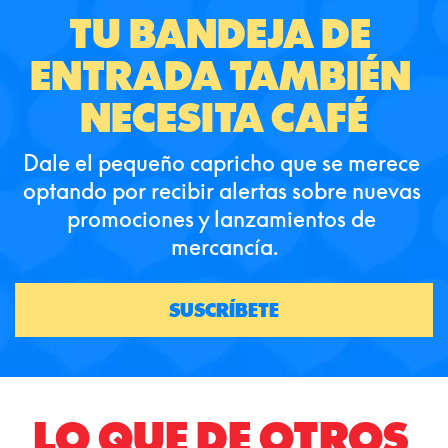
TU BANDEJA DE 
ENTRADA TAMBIÉN 
NECESITA CAFÉ
Dale el pequeño capricho que se merece 
optando por recibir alertas sobre nuevas 
promociones y lanzamientos de 
mercancía.
SUSCRÍBETE
LO QUE DE OTROS 