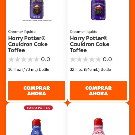
Creamer líquido
Creamer líquido
Harry Potter®
Harry Potter®
Cauldron Cake
Cauldron Cake
Toffee
Toffee
0.0
0.0
0.0
0.0
de
de
16 fl oz (473 mL) Bottle
32 fl oz (946 mL) Bottle
5
5
estrellas.
estrellas.
COMPRAR
COMPRAR
AHORA
AHORA
HARRY POTTER