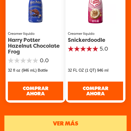
Creamer líquido
Creamer líquido
Harry Potter
Snickerdoodle
Hazelnut Chocolate
5.0
Frog
5.0
de
0.0
5
0.0
estrellas.
de
1
32 fl oz (946 mL) Bottle
32 FL OZ (1 QT) 946 ml
5
reseña
estrellas.
COMPRAR
COMPRAR
AHORA
AHORA
VER MÁS