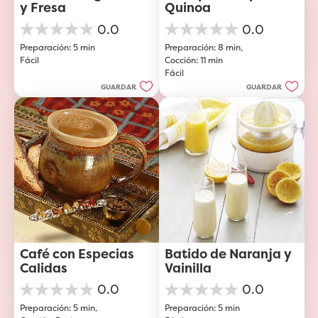
y Fresa
Quinoa
0.0
0.0
0.0
0.0
Preparación: 5 min
Preparación: 8 min, 
de
de
Fácil
Cocción: 11 min
5
5
Fácil
estrellas.
estrellas.
GUARDAR
GUARDAR
Café con Especias 
Batido de Naranja y 
Calidas
Vainilla
0.0
0.0
0.0
0.0
Preparación: 5 min, 
Preparación: 5 min
de
de