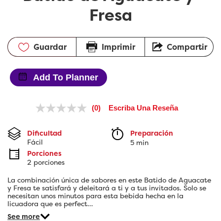
Fresa
Guardar
Imprimir
Compartir
Add To Planner
(0)
Escriba Una Reseña
Sin
puntuación.
Enlace
Dificultad
Preparación 
en
Fácil
5 min
la
misma
Porciones
página.
2 porciones
La combinación única de sabores en este Batido de Aguacate
y Fresa te satisfará y deleitará a ti y a tus invitados. Solo se
necesitan unos minutos para esta bebida hecha en la
licuadora que es perfect…
See more