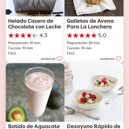
Helado Casero de 
Galletas de Avena 
Chocolate con Leche
Para La Lonchera
4.3
5.0
4.3
5.0
Preparación: 10 min, 
Preparación: 20 min, 
de
de
Cocción: 10 min
Cocción: 10 min
5
5
Fácil
Fácil
estrellas.
estrellas.
3
2
GUARDAR
GUARDAR
reseñas
reseñas
Batido de Aguacate 
Desayuno Rápido de 