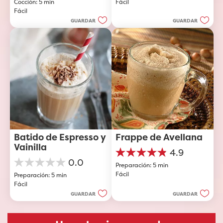
Cocción: 5 min
Fácil
5
5
Fácil
estrellas.
estrellas.
GUARDAR
GUARDAR
Batido de Espresso y 
Frappe de Avellana
Vainilla
4.9
4.9
0.0
Preparación: 5 min
de
0.0
Fácil
5
Preparación: 5 min
de
estrellas.
Fácil
5
23
estrellas.
GUARDAR
GUARDAR
reseñas