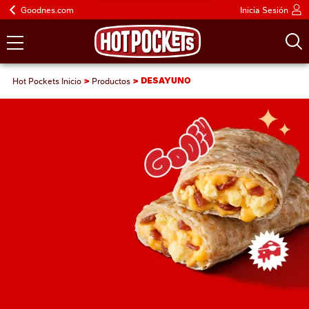
Goodnes.com
Inicia Sesión
Hot Pockets Inicio
Productos
DESAYUNO