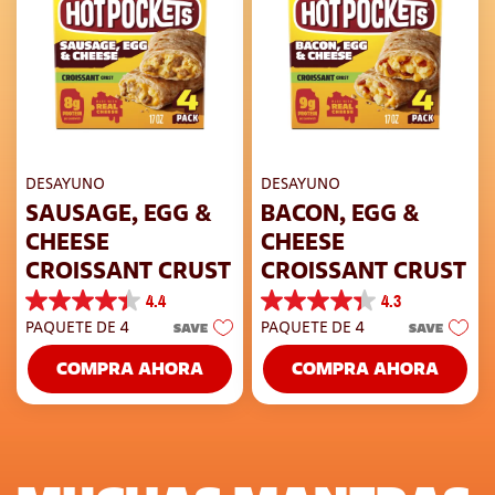
DESAYUNO
DESAYUNO
SAUSAGE, EGG &
BACON, EGG &
CHEESE
CHEESE
CROISSANT CRUST
CROISSANT CRUST
4.4
4.3
4.4
4.3
PAQUETE DE 4
PAQUETE DE 4
SAVE
SAVE
de
de
5
5
COMPRA AHORA
COMPRA AHORA
estrellas.
estrellas.
217
218
reseñas
reseñas