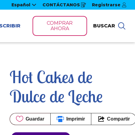
Español
CONTÁCTANOS
Registrarse
Opens
in
a
new
COMPRAR
window
SCRIBIR
BUSCAR
Bus
AHORA
Hot Cakes de 
Dulce de Leche
Guardar
Imprimir
Compartir