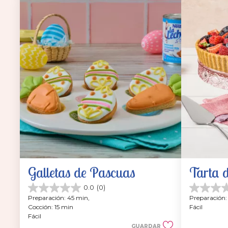
Galletas de Pascuas
Tarta 
0.0
(0)
0.0
0.0
Preparación: 45 min, 
Preparación:
de
de
Cocción: 15 min
Fácil
5
5
Fácil
estrellas.
estrellas.
GUARDAR