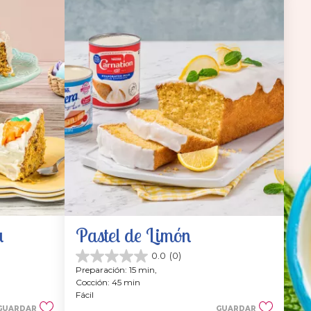
a
Pastel de Limón
0.0
(0)
0.0
Preparación: 15 min, 
de
Cocción: 45 min
5
Fácil
estrellas.
GUARDAR
GUARDAR