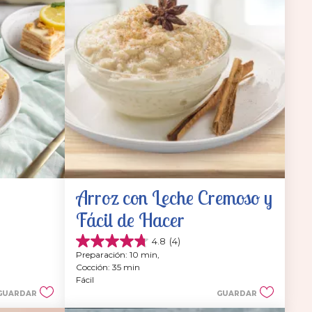
Arroz con Leche Cremoso y 
Fácil de Hacer
4.8
(4)
4.8
Preparación: 10 min, 
de
Cocción: 35 min
5
Fácil
estrellas.
GUARDAR
GUARDAR
4
reseñas