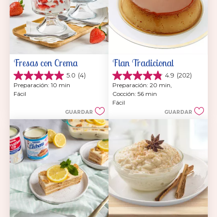
Fresas con Crema
Flan Tradicional
5.0
(4)
4.9
(202)
5.0
4.9
Preparación: 10 min
Preparación: 20 min, 
de
de
Fácil
Cocción: 56 min
5
5
Fácil
estrellas.
estrellas.
GUARDAR
GUARDAR
4
202
reseñas
reseñas