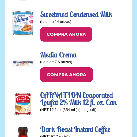
Sweetened Condensed Milk
(Lata de 14 onzas)
COMPRA AHORA
Media Crema
(Lata de 7.6 onzas)
COMPRA AHORA
CARNATION Evaporated
Lowfat 2% Milk 12 fl. oz. Can
(NET 12 fl oz (354 mL) (bilingual))
Dark Roast Instant Coffee
(NET WT 7 oz (g))