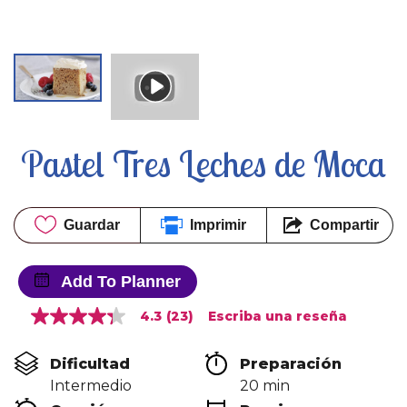
Pastel Tres Leches de Moca
Guardar
Imprimir
Compartir
Add To Planner
4.3
(23)
Escriba una reseña
4.3
de
5
Dificultad
Preparación 
estrellas,
valor
Intermedio
20 min
medio