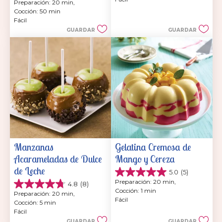
5
Preparación: 20 min, 
de
estrellas.
Cocción: 50 min
5
17
Fácil
estrellas.
reseñas
GUARDAR
GUARDAR
6
reseñas
Manzanas 
Gelatina Cremosa de 
Acarameladas de Dulce 
Mango y Cereza
de Leche
5.0
(5)
5.0
Preparación: 20 min, 
4.8
(8)
de
4.8
Cocción: 1 min
5
Preparación: 20 min, 
de
Fácil
estrellas.
Cocción: 5 min
5
5
Fácil
estrellas.
reseñas
GUARDAR
GUARDAR