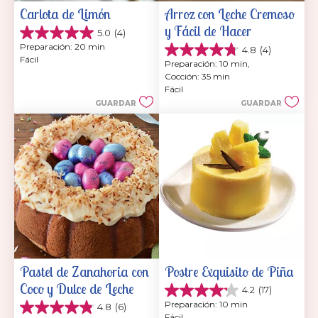
Carlota de Limón
Arroz con Leche Cremoso 
y Fácil de Hacer
5.0
(4)
5.0
Preparación: 20 min
4.8
(4)
de
4.8
Fácil
5
Preparación: 10 min, 
de
estrellas.
Cocción: 35 min
5
4
Fácil
estrellas.
reseñas
GUARDAR
GUARDAR
4
reseñas
Pastel de Zanahoria con 
Postre Exquisito de Piña
Coco y Dulce de Leche
4.2
(17)
4.2
Preparación: 10 min
4.8
(6)
de
4.8
Fácil