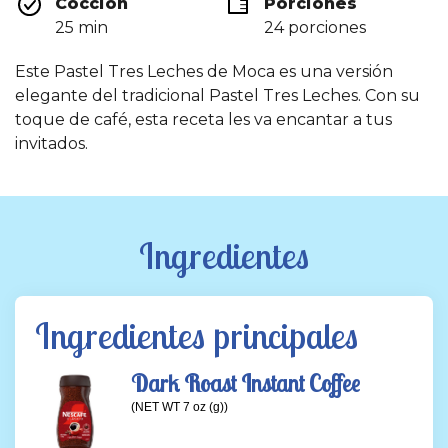
Cocción 
Porciones
de
valoración.
25 min
24 porciones
Read
23
Reviews.
Este Pastel Tres Leches de Moca es una versión
Enlace
elegante del tradicional Pastel Tres Leches. Con su
en
la
toque de café, esta receta les va encantar a tus
misma
invitados.
página.
Ingredientes
Ingredientes principales
Dark Roast Instant Coffee
(NET WT 7 oz (g))