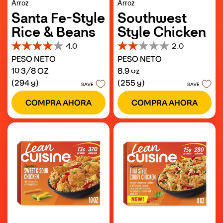
Arroz
Arroz
Santa Fe-Style
Southwest
Rice & Beans
Style Chicken
4.0
2.0
4.0
2.0
PESO NETO
PESO NETO
de
de
5
5
10 3/8 OZ
8.9 oz
estrellas.
estrellas.
(294 g)
(255 g)
SAVE
SAVE
240
1
reseñas
reseña
COMPRA AHORA
COMPRA AHORA