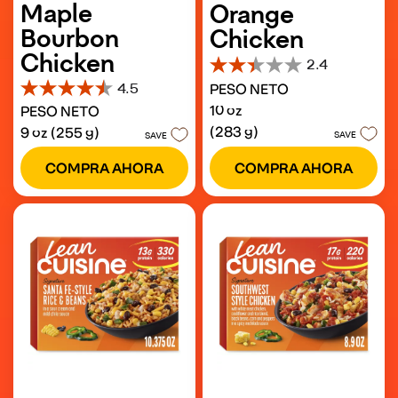
Maple
Orange
Bourbon
Chicken
Chicken
2.4
2.4
4.5
PESO NETO
de
4.5
5
10 oz
PESO NETO
de
estrellas.
5
(283 g)
9 oz (255 g)
28
SAVE
SAVE
estrellas.
reseñas
329
COMPRA AHORA
COMPRA AHORA
reseñas