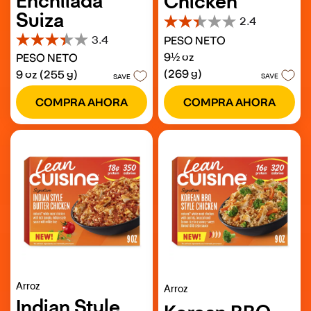
Enchilada
Chicken
Suiza
2.4
2.4
3.4
PESO NETO
de
3.4
5
9½ oz
PESO NETO
de
estrellas.
5
(269 g)
9 oz (255 g)
44
SAVE
SAVE
estrellas.
reseñas
510
COMPRA AHORA
COMPRA AHORA
reseñas
Arroz
Arroz
Indian Style