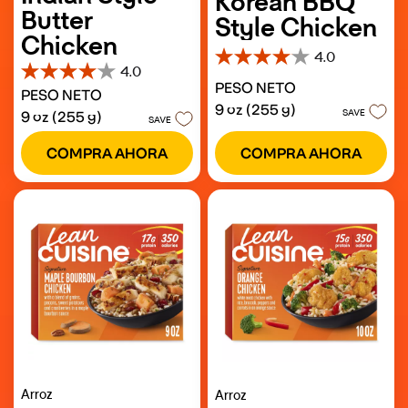
Korean BBQ
Butter
Style Chicken
Chicken
4.0
4.0
4.0
4.0
de
PESO NETO
PESO NETO
de
5
9 oz (255 g)
5
estrellas.
SAVE
9 oz (255 g)
SAVE
estrellas.
109
95
reseñas
COMPRA AHORA
COMPRA AHORA
reseñas
Arroz
Arroz