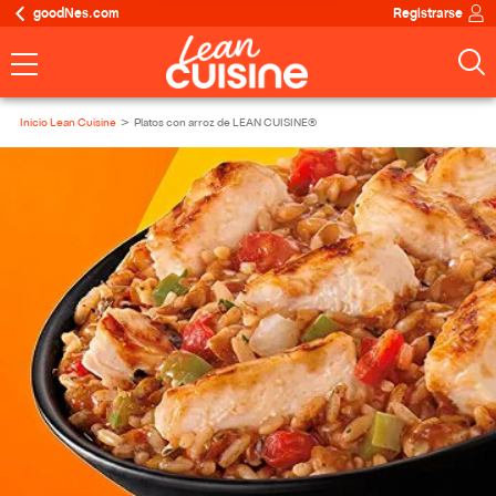
goodNes.com
Registrarse
Inicio Lean Cuisine
Platos con arroz de LEAN CUISINE®