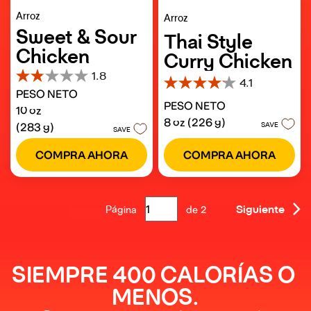
Arroz
Arroz
Sweet & Sour
Thai Style
Chicken
Curry Chicken
1.8
1.8
4.1
4.1
PESO NETO
de
de
PESO NETO
5
10 oz
5
estrellas.
8 oz (226 g)
estrellas.
(283 g)
SAVE
SAVE
13
112
reseñas
reseñas
COMPRA AHORA
COMPRA AHORA
Siguiente
Página
de
2