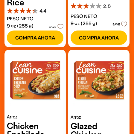
Rice
2.8
2.8
4.4
4.4
de
PESO NETO
PESO NETO
de
5
9 oz (255 g)
5
estrellas.
SAVE
9 oz (255 g)
SAVE
estrellas.
154
66
reseñas
COMPRA AHORA
COMPRA AHORA
reseñas
Arroz
Arroz
Chicken
Glazed