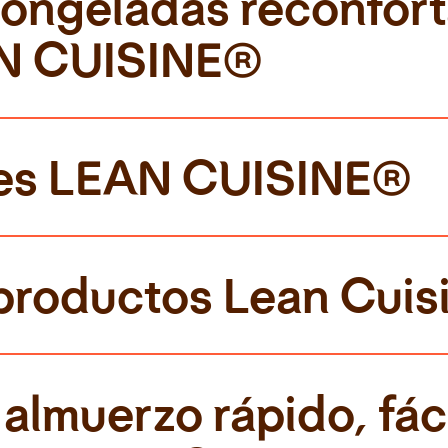
ongeladas reconforta
AN CUISINE®
es LEAN CUISINE®
productos Lean Cuis
almuerzo rápido, fáci