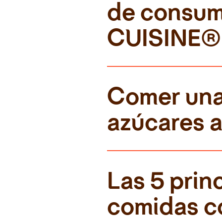
de consum
CUISINE®
Comer una 
azúcares 
Las 5 princ
comidas c