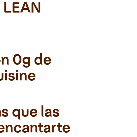
 LEAN 
n 0g de 
isine
s que las 
encantarte