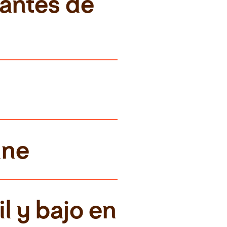
ntes de 
ine
l y bajo en 