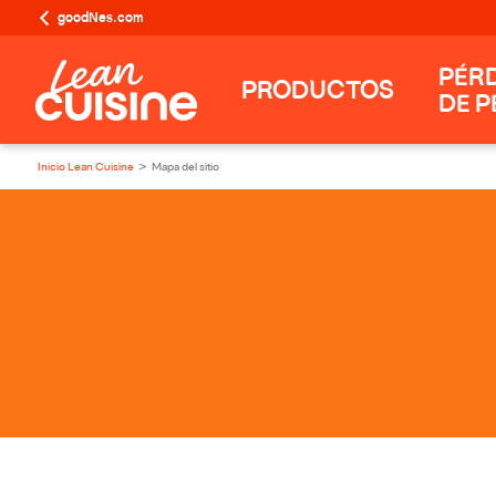
goodNes.com
PÉR
PRODUCTOS
DE P
Inicio Lean Cuisine
Mapa del sitio