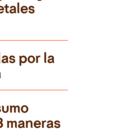
tales 
s por la 
n
sumo 
3 maneras 