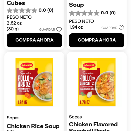
Cubes
Soup
0.0
(0)
0.0
0.0
(0)
0.0
PESO NETO
de
de
PESO NETO
2.82 oz
5
5
1.94 oz
estrellas.
GUARDAR
(80 g)
GUARDAR
estrellas.
COMPRA AHORA
COMPRA AHORA
Sopas
Sopas
Chicken Flavored
Chicken Rice Soup
Seashell Pasta