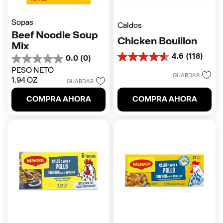
Sopas
Caldos
Beef Noodle Soup
Chicken Bouillon
Mix
4.6
(118)
0.0
(0)
4.6
0.0
de
PESO NETO
de
GUARDAR
5
1.94 OZ
5
GUARDAR
estrellas.
estrellas.
118
COMPRA AHORA
COMPRA AHORA
reseñas