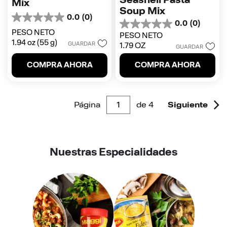
Mix
Soup Mix
0.0
(0)
0.0
0.0
(0)
0.0
de
PESO NETO
PESO NETO
de
5
1.94 oz (55 g)
GUARDAR
1.79 OZ
5
GUARDAR
estrellas.
estrellas.
COMPRA AHORA
COMPRA AHORA
Página
de
4
Siguiente
Nuestras Especialidades