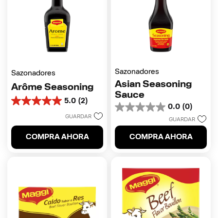
Sazonadores
Sazonadores
Asian Seasoning
Arôme Seasoning
Sauce
5.0
(2)
5.0
0.0
(0)
0.0
de
GUARDAR
de
GUARDAR
5
5
estrellas.
COMPRA AHORA
COMPRA AHORA
estrellas.
2
reseñas