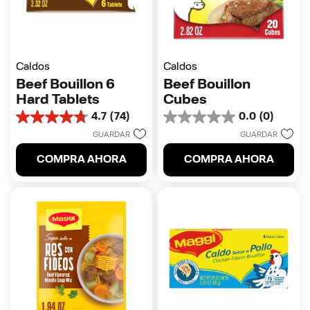
Caldos
Caldos
Beef Bouillon 6
Beef Bouillon
Hard Tablets
Cubes
4.7
(74)
0.0
(0)
4.7
0.0
de
de
GUARDAR
GUARDAR
5
5
COMPRA AHORA
COMPRA AHORA
estrellas.
estrellas.
74
reseñas