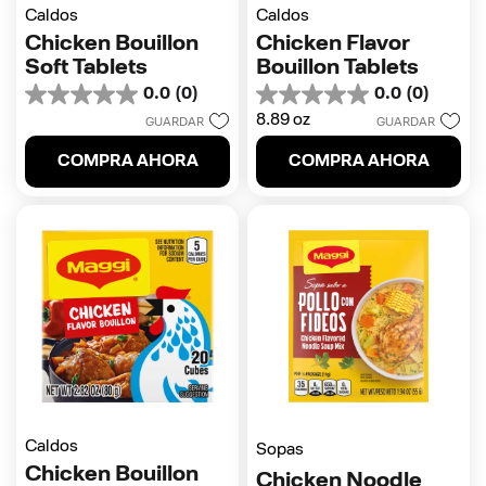
Caldos
Caldos
Chicken Bouillon
Chicken Flavor
Soft Tablets
Bouillon Tablets
0.0
(0)
0.0
(0)
0.0
0.0
8.89 oz
de
de
GUARDAR
GUARDAR
5
5
COMPRA AHORA
COMPRA AHORA
estrellas.
estrellas.
Caldos
Sopas
Chicken Bouillon
Chicken Noodle