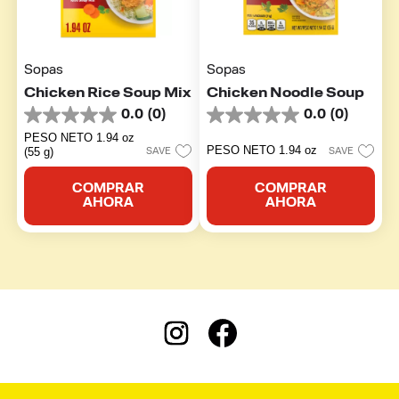
Sopas
Sopas
Chicken Rice Soup Mix
Chicken Noodle Soup
0.0
(0)
0.0
(0)
0.0
0.0
de
de
PESO NETO 1.94 oz
5
5
PESO NETO 1.94 oz
(55 g)
SAVE
SAVE
estrellas.
estrellas.
COMPRAR
COMPRAR
AHORA
AHORA