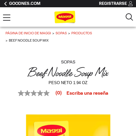
GOODNES.COM
REGISTRARSE
PÁGINA DE INICIO DE MAGGI
SOPAS
PRODUCTOS
BEEF NOODLE SOUP MIX
SOPAS
Beef Noodle Soup Mix
PESO NETO 1.94 OZ
(0)
Escriba una reseña
Sin
puntuación
Enlace
en
la
misma
página.