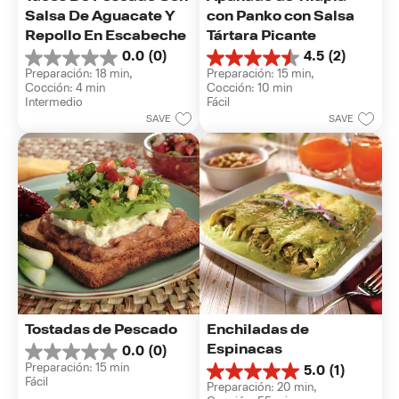
Salsa De Aguacate Y 
con Panko con Salsa 
Repollo En Escabeche
Tártara Picante
0.0
(0)
4.5
(2)
0.0
4.5
Preparación: 18 min, 
Preparación: 15 min, 
de
de
Cocción: 4 min
Cocción: 10 min
5
5
Intermedio
Fácil
estrellas.
estrellas.
SAVE
SAVE
2
reseñas
Tostadas de Pescado
Enchiladas de 
Espinacas
0.0
(0)
0.0
Preparación: 15 min
5.0
(1)
de
5.0
Fácil
5
Preparación: 20 min, 
de