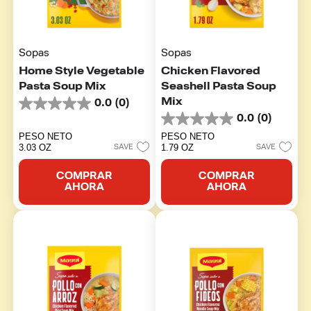
Sopas
Sopas
Home Style Vegetable
Chicken Flavored
Pasta Soup Mix
Seashell Pasta Soup
Mix
0.0
(0)
0.0
0.0
(0)
de
0.0
5
de
PESO NETO
PESO NETO
estrellas.
5
3.03 OZ
1.79 OZ
SAVE
SAVE
estrellas.
COMPRAR
COMPRAR
AHORA
AHORA