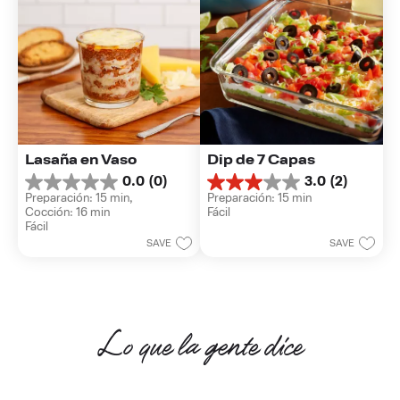
Lasaña en Vaso
Dip de 7 Capas
0.0
(0)
3.0
(2)
0.0
3.0
Preparación: 15 min, 
Preparación: 15 min
de
de
Cocción: 16 min
Fácil
5
5
Fácil
estrellas.
estrellas.
SAVE
SAVE
2
reseñas
Lo que la gente dice