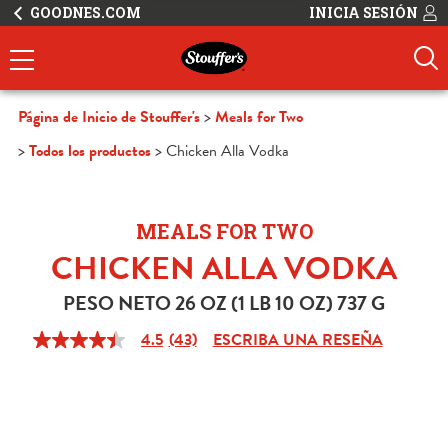
GOODNES.COM
INICIA SESIÓN
Página de Inicio de Stouffer's
Meals for Two
Todos los productos
Chicken Alla Vodka
MEALS FOR TWO
CHICKEN ALLA VODKA
PESO NETO 26 OZ (1 LB 10 OZ) 737 G
4.5
(43)
ESCRIBA UNA RESEÑA
4.5
de
5
estrellas,
valor
medio
de