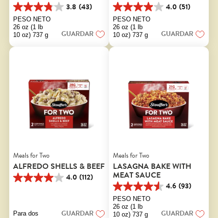
3.8
(43)
4.0
(51)
3.8
4.0
de
de
PESO NETO
PESO NETO
5
5
26 oz (1 lb
26 oz (1 lb
GUARDAR
GUARDAR
estrellas.
estrellas.
10 oz) 737 g
10 oz) 737 g
43
51
reseñas
reseñas
Meals for Two
Meals for Two
ALFREDO SHELLS & BEEF
LASAGNA BAKE WITH
MEAT SAUCE
4.0
(112)
4.0
4.6
(93)
de
4.6
5
de
PESO NETO
estrellas.
5
26 oz (1 lb
GUARDAR
GUARDAR
112
estrellas.
Para dos
10 oz) 737 g