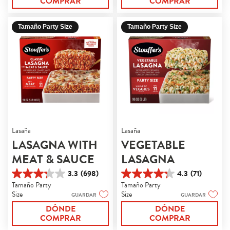
COMPRAR
COMPRAR
reseñas
Tamaño Party Size
Tamaño Party Size
Lasaña
Lasaña
LASAGNA WITH
VEGETABLE
MEAT & SAUCE
LASAGNA
3.3
(698)
4.3
(71)
3.3
4.3
Tamaño Party
Tamaño Party
de
de
Size
Size
GUARDAR
GUARDAR
5
5
estrellas.
estrellas.
DÓNDE
DÓNDE
698
71
COMPRAR
COMPRAR
reseñas
reseñas