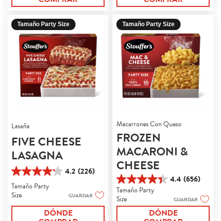
reseñas
47
reseñas
Tamaño Party Size
Tamaño Party Size
Macarrones Con Queso
Lasaña
FROZEN
FIVE CHEESE
MACARONI &
LASAGNA
CHEESE
4.2
(226)
4.2
4.4
(656)
4.4
de
Tamaño Party
Tamaño Party
de
5
Size
GUARDAR
Size
GUARDAR
5
estrellas.
estrellas.
226
DÓNDE
DÓNDE
656
reseñas