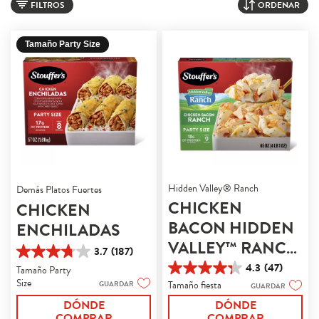
FILTROS
ORDENAR
Tamaño Party Size
Hidden Valley® Ranch
Demás Platos Fuertes
CHICKEN
CHICKEN
BACON HIDDEN
ENCHILADAS
VALLEY™ RANCH
3.7
(187)
3.7
PASTA
4.3
(47)
Tamaño Party
de
4.3
Size
5
Tamaño fiesta
GUARDAR
de
GUARDAR
estrellas.
5
DÓNDE
DÓNDE
187
estrellas.
COMPRAR
COMPRAR