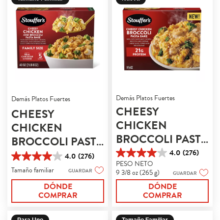
Demás Platos Fuertes
Demás Platos Fuertes
CHEESY
CHEESY
CHICKEN
CHICKEN
BROCCOLI PASTA
BROCCOLI PASTA
BAKE
BAKE
4.0
(276)
4.0
(276)
4.0
4.0
PESO NETO
de
de
Tamaño familiar
GUARDAR
9 3/8 oz (265 g)
GUARDAR
5
5
estrellas.
DÓNDE
DÓNDE
estrellas.
276
COMPRAR
COMPRAR
276
reseñas
reseñas