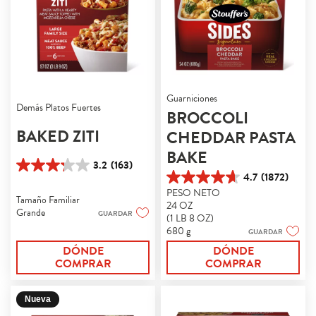
Guarniciones
Demás Platos Fuertes
BROCCOLI
BAKED ZITI
CHEDDAR PASTA
BAKE
3.2
(163)
3.2
4.7
(1872)
4.7
de
PESO NETO
de
5
Tamaño Familiar
24 OZ
5
estrellas.
Grande
GUARDAR
(1 LB 8 OZ)
estrellas.
163
680 g
GUARDAR
1872
reseñas
reseñas
DÓNDE
DÓNDE
COMPRAR
COMPRAR
Nueva