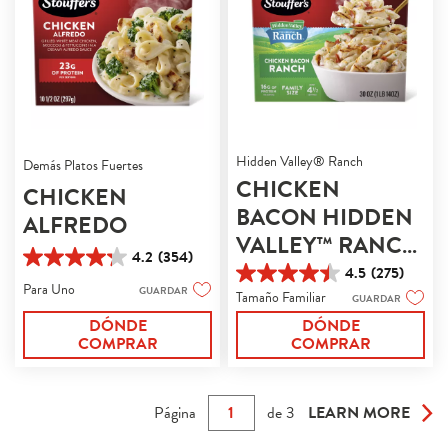
Hidden Valley® Ranch
Demás Platos Fuertes
CHICKEN
CHICKEN
BACON HIDDEN
ALFREDO
VALLEY™ RANCH
4.2
(354)
PASTA
4.2
4.5
(275)
4.5
de
Para Uno
GUARDAR
Tamaño Familiar
de
GUARDAR
5
5
estrellas.
DÓNDE
DÓNDE
estrellas.
354
COMPRAR
COMPRAR
275
reseñas
reseñas
Página
de
3
LEARN MORE