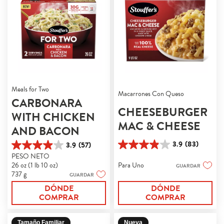
Meals for Two
Macarrones Con Queso
CARBONARA
CHEESEBURGER
WITH CHICKEN
MAC & CHEESE
AND BACON
3.9
(83)
3.9
(57)
3.9
3.9
PESO NETO
de
de
26 oz (1 lb 10 oz)
Para Uno
5
GUARDAR
5
737 g
GUARDAR
estrellas.
estrellas.
83
57
DÓNDE
DÓNDE
reseñas
reseñas
COMPRAR
COMPRAR
Tamaño Familiar
Nueva