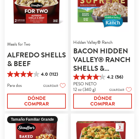
Hidden Valley® Ranch
Meals for Two
BACON HIDDEN
ALFREDO SHELLS
VALLEY® RANCH
& BEEF
SHELLS &
4.0
(112)
CHEESE
4.2
(56)
4.0
4.2
de
PESO NETO
Para dos
de
GUARDAR
5
12 oz (340 g)
GUARDAR
5
estrellas.
estrellas.
DÓNDE
DÓNDE
112
56
COMPRAR
COMPRAR
reseñas
reseñas
Tamaño Familiar Grande