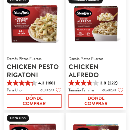
Para Uno
Tamaño Familiar
Demás Platos Fuertes
Demás Platos Fuertes
CHICKEN PESTO
CHICKEN
RIGATONI
ALFREDO
4.3
(168)
3.8
(222)
4.3
3.8
Para Uno
Tamaño Familiar
de
de
GUARDAR
GUARDAR
5
5
DÓNDE
DÓNDE
estrellas.
estrellas.
COMPRAR
COMPRAR
168
222
reseñas
reseñas
Para Uno