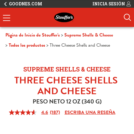
GOODNES.COM
INICIA SESIÓN
Página de Inicio de Stouffer's
Supreme Shells & Cheese
Todos los productos
Three Cheese Shells and Cheese
SUPREME SHELLS & CHEESE
THREE CHEESE SHELLS 
AND CHEESE
PESO NETO 12 OZ (340 G)
4.6
(187)
ESCRIBA UNA RESEÑA
4.6
de
5
estrellas,
valor