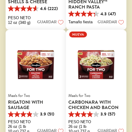
SHELLS & CHEESE
HIDDEN VALLEY™
RANCH PASTA
4.6
(222)
4.6
4.3
(47)
de
4.3
PESO NETO
5
de
GUARDAR
GUARDAR
Tamaño fiesta
12 oz (340 g)
estrellas.
5
222
estrellas.
NUEVA
reseñas
47
reseñas
Meals for Two
Meals for Two
RIGATONI WITH
CARBONARA WITH
SAUSAGE
CHICKEN AND BACON
3.9
(51)
3.9
(57)
3.9
3.9
de
de
PESO NETO
PESO NETO
5
5
26 oz (1 lb
26 oz (1 lb
GUARDAR
GUARDAR
estrellas.
estrellas.
10 oz) 737 g
10 oz) 737 g