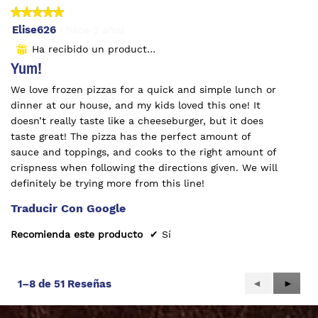
★★★★★
★★★★★
5
Elise626
·
hace 3 años
de
Ha recibido un producto gratuito
⊞
5
Yum!
estrellas.
We love frozen pizzas for a quick and simple lunch or
dinner at our house, and my kids loved this one! It
doesn’t really taste like a cheeseburger, but it does
taste great! The pizza has the perfect amount of
sauce and toppings, and cooks to the right amount of
crispness when following the directions given. We will
definitely be trying more from this line!
Traducir Con Google
Recomienda este producto
✔
Sí
Anterior
◄
Siguie
►
1–8 de 51 Reseñas
Reviews
Review