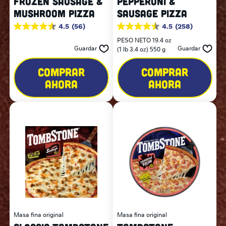
FROZEN SAUSAGE &
PEPPERONI &
MUSHROOM PIZZA
SAUSAGE PIZZA
4.5
(56)
4.5
(258)
4.5
4.5
de
de
PESO NETO 19.4 oz
5
5
Guardar
Guardar
(1 lb 3.4 oz) 550 g
estrellas.
estrellas.
56
258
COMPRAR
COMPRAR
reseñas
reseñas
AHORA
AHORA
Masa fina original
Masa fina original