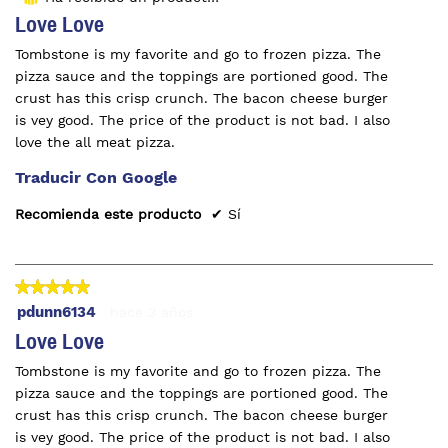
5
Love Love
estrellas.
Tombstone is my favorite and go to frozen pizza. The
pizza sauce and the toppings are portioned good. The
crust has this crisp crunch. The bacon cheese burger
is vey good. The price of the product is not bad. I also
love the all meat pizza.
Traducir Con Google
Recomienda este producto
✔
Sí
★★★★★
★★★★★
5
pdunn6134
·
hace 3 años
de
Love Love
5
Tombstone is my favorite and go to frozen pizza. The
estrellas.
pizza sauce and the toppings are portioned good. The
crust has this crisp crunch. The bacon cheese burger
is vey good. The price of the product is not bad. I also