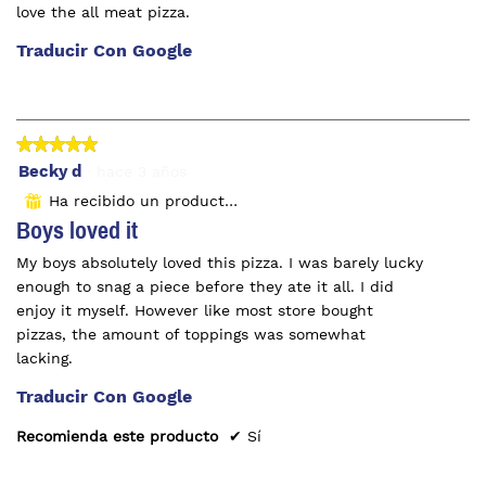
love the all meat pizza.
Traducir Con Google
★★★★★
★★★★★
5
Becky d
·
hace 3 años
de
Ha recibido un producto gratuito
⊞
5
Boys loved it
estrellas.
My boys absolutely loved this pizza. I was barely lucky
enough to snag a piece before they ate it all. I did
enjoy it myself. However like most store bought
pizzas, the amount of toppings was somewhat
lacking.
Traducir Con Google
Recomienda este producto
✔
Sí