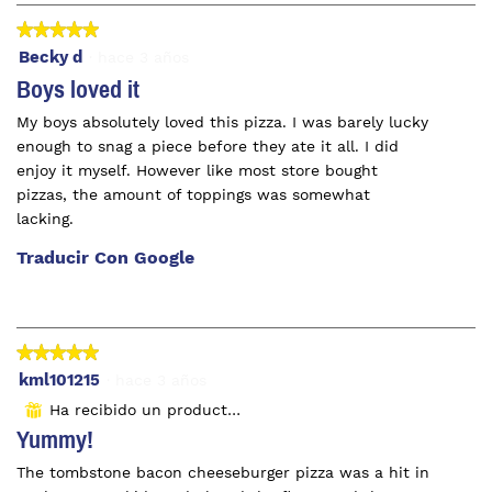
★★★★★
★★★★★
5
Becky d
·
hace 3 años
de
Boys loved it
5
My boys absolutely loved this pizza. I was barely lucky
estrellas.
enough to snag a piece before they ate it all. I did
enjoy it myself. However like most store bought
pizzas, the amount of toppings was somewhat
lacking.
Traducir Con Google
★★★★★
★★★★★
5
kml101215
·
hace 3 años
de
Ha recibido un producto gratuito
⊞
5
Yummy!
estrellas.
The tombstone bacon cheeseburger pizza was a hit in