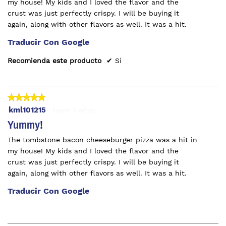
my house! My kids and I loved the flavor and the
crust was just perfectly crispy. I will be buying it
again, along with other flavors as well. It was a hit.
Traducir Con Google
Recomienda este producto
✔
Sí
★★★★★
★★★★★
5
kml101215
·
hace 3 años
de
Yummy!
5
The tombstone bacon cheeseburger pizza was a hit in
estrellas.
my house! My kids and I loved the flavor and the
crust was just perfectly crispy. I will be buying it
again, along with other flavors as well. It was a hit.
Traducir Con Google