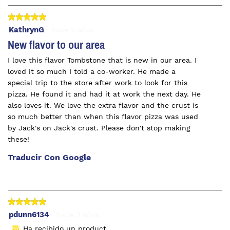
pulsa
de
el
★★★★★
★★★★★
5.
sigui
botó
5
KathrynG
·
hace 2 años
se
de
New flavor to our area
actua
el
5
cont
I love this flavor Tombstone that is new in our area. I
estrellas.
que
hay
loved it so much I told a co-worker. He made a
a
special trip to the store after work to look for this
conti
pizza. He found it and had it at work the next day. He
also loves it. We love the extra flavor and the crust is
so much better than when this flavor pizza was used
by Jack's on Jack's crust. Please don't stop making
these!
Traducir Con Google
★★★★★
★★★★★
5
pdunn6134
·
hace 3 años
de
Ha recibido un producto gratuito
⊞