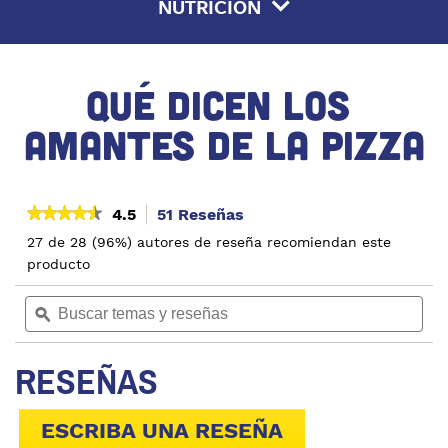
NUTRICIÓN
QUÉ DICEN LOS 
AMANTES DE LA PIZZA
★★★★★
★★★★★
4.5
51 Reseñas
Esta
acción
4.5
27 de 28 (96%) autores de reseña recomiendan este
de
le
producto
5
llevará
estrellas.
a
Buscar
Bus
Leer
reseñas.
reseñas
temas
ϙ
tem
de
y
y
Bacon
reseñas
res
Cheeseburger
RESEÑAS
ESCRIBA UNA RESEÑA
.