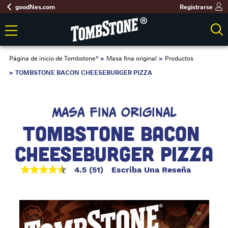
goodNes.com
Registrarse
Página de inicio de Tombstone®
Masa fina original
Productos
TOMBSTONE BACON CHEESEBURGER PIZZA
MASA FINA ORIGINAL
TOMBSTONE BACON 
CHEESEBURGER PIZZA
4.5
(51)
Escriba Una Reseña
4.5
de
5
estrellas,
valor
medio
de