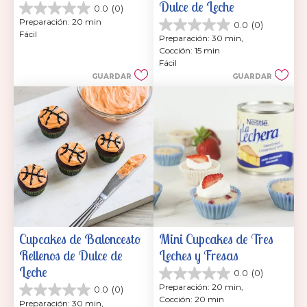
Dulce de Leche
0.0
(0)
0.0
Preparación: 20 min
0.0
(0)
de
0.0
Fácil
5
Preparación: 30 min, 
de
estrellas.
Cocción: 15 min
5
Fácil
estrellas.
GUARDAR
GUARDAR
Cupcakes de Baloncesto 
Mini Cupcakes de Tres 
Rellenos de Dulce de 
Leches y Fresas
Leche
0.0
(0)
0.0
Preparación: 20 min, 
0.0
(0)
de
0.0
Cocción: 20 min
5
Preparación: 30 min, 