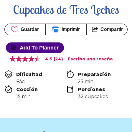
Cupcakes de Tres Leches
Guardar
Imprimir
Compartir
Add To Planner
4.5
(24)
Escriba una reseña
4.5
de
5
Dificultad
Preparación 
estrellas,
valor
Fácil
25 min
medio
Cocción 
Porciones
de
valoración.
15 min
32 cupcakes
Read
24
Reviews.
Enlace
en
la
misma
página.