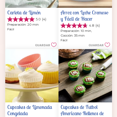
Carlota de Limón
Arroz con Leche Cremoso 
y Fácil de Hacer
5.0
(4)
5.0
Preparación: 20 min
4.8
(4)
de
4.8
Fácil
5
Preparación: 10 min, 
de
estrellas.
Cocción: 35 min
5
4
Fácil
estrellas.
reseñas
GUARDAR
GUARDAR
4
reseñas
Cupcakes de Limonada 
Cupcakes de Futbol 
Congelada
Americano Rellenos de 