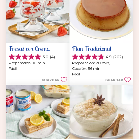
Fresas con Crema
Flan Tradicional
5.0
(4)
4.9
(202)
5.0
4.9
Preparación: 10 min
Preparación: 20 min, 
de
de
Fácil
Cocción: 56 min
5
5
Fácil
estrellas.
estrellas.
GUARDAR
GUARDAR
4
202
reseñas
reseñas