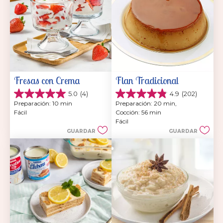
Fresas con Crema
Flan Tradicional
5.0
(4)
4.9
(202)
5.0
4.9
Preparación: 10 min
Preparación: 20 min, 
de
de
Fácil
Cocción: 56 min
5
5
Fácil
estrellas.
estrellas.
GUARDAR
GUARDAR
4
202
reseñas
reseñas