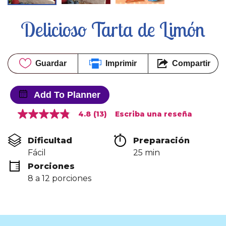
Delicioso Tarta de Limón
Guardar
Imprimir
Compartir
Add To Planner
4.8
(13)
Escriba una reseña
4.8
de
5
Dificultad
Preparación 
estrellas,
valor
Fácil
25 min
medio
Porciones
de
valoración.
8 a 12 porciones
Read
13
Reviews.
Enlace
en
la