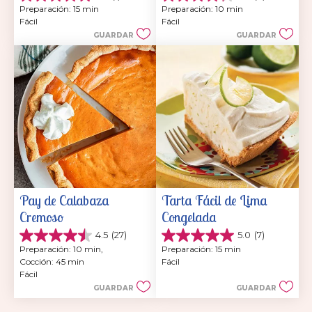
5.0
4.3
Preparación: 15 min
Preparación: 10 min
de
de
Fácil
Fácil
5
5
GUARDAR
GUARDAR
estrellas.
estrellas.
1
4
reseña
reseñas
Pay de Calabaza 
Tarta Fácil de Lima 
Cremoso
Congelada
4.5
(27)
5.0
(7)
4.5
5.0
Preparación: 10 min, 
Preparación: 15 min
de
de
Cocción: 45 min
Fácil
5
5
Fácil
estrellas.
estrellas.
GUARDAR
GUARDAR
27
7
reseñas
reseñas