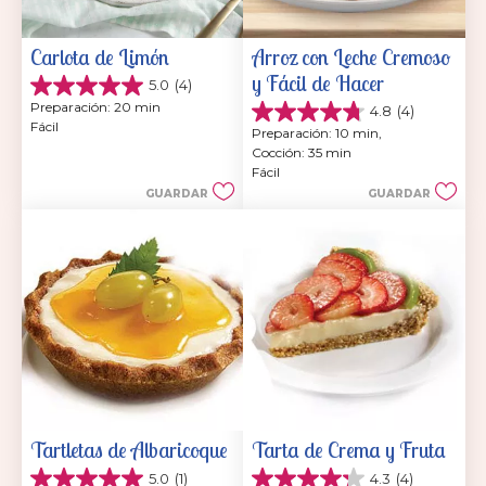
Carlota de Limón
Arroz con Leche Cremoso 
y Fácil de Hacer
5.0
(4)
5.0
Preparación: 20 min
4.8
(4)
de
4.8
Fácil
5
Preparación: 10 min, 
de
estrellas.
Cocción: 35 min
5
4
Fácil
estrellas.
reseñas
GUARDAR
GUARDAR
4
reseñas
Tartletas de Albaricoque
Tarta de Crema y Fruta
5.0
(1)
4.3
(4)