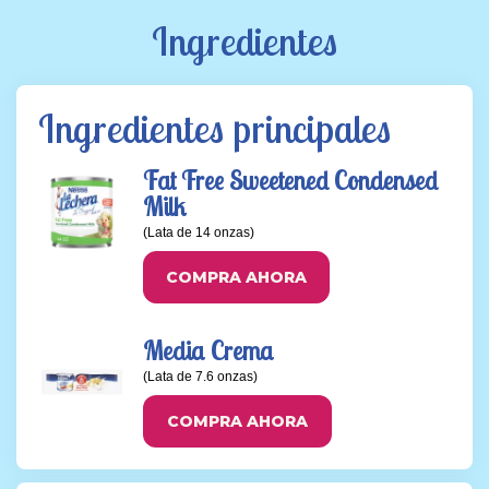
misma
Ingredientes
página.
Ingredientes principales
Fat Free Sweetened Condensed
Milk
(Lata de 14 onzas)
COMPRA AHORA
Media Crema
(Lata de 7.6 onzas)
COMPRA AHORA