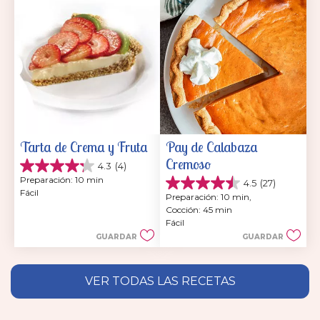
reseñas
Tarta de Crema y Fruta
Pay de Calabaza 
Cremoso
4.3
(4)
4.3
Preparación: 10 min
4.5
(27)
de
4.5
Fácil
5
Preparación: 10 min, 
de
estrellas.
Cocción: 45 min
5
4
Fácil
estrellas.
reseñas
GUARDAR
GUARDAR
27
reseñas
VER TODAS LAS RECETAS