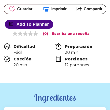
Guardar
Imprimir
Compartir
Add To Planner
(0)
Escriba una reseña
Sin
puntuación
Enlace
Dificultad
Preparación 
en
la
Fácil
20 min
misma
Cocción 
Porciones
página.
20 min
12 porciones
Ingredientes