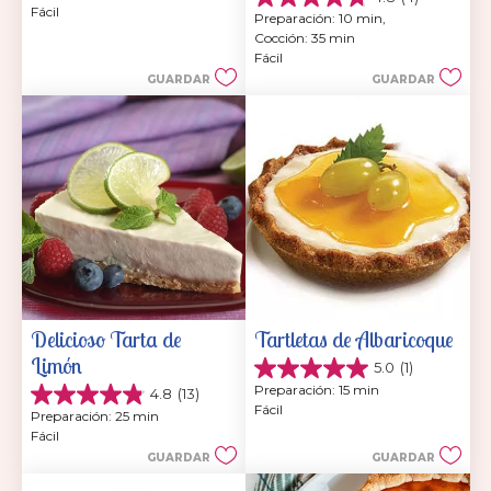
4.8
Fácil
5
Preparación: 10 min, 
de
estrellas.
Cocción: 35 min
5
4
Fácil
estrellas.
reseñas
GUARDAR
GUARDAR
4
reseñas
Delicioso Tarta de 
Tartletas de Albaricoque
Limón
5.0
(1)
5.0
Preparación: 15 min
4.8
(13)
de
4.8
Fácil
5
Preparación: 25 min
de
estrellas.
Fácil
5
1
GUARDAR
GUARDAR
estrellas.
reseña
13