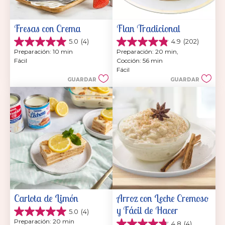
Fresas con Crema
Flan Tradicional
5.0
(4)
4.9
(202)
5.0
4.9
Preparación: 10 min
Preparación: 20 min, 
de
de
Fácil
Cocción: 56 min
5
5
Fácil
estrellas.
estrellas.
GUARDAR
GUARDAR
4
202
reseñas
reseñas
Carlota de Limón
Arroz con Leche Cremoso 
y Fácil de Hacer
5.0
(4)
5.0
Preparación: 20 min
4.8
(4)
de