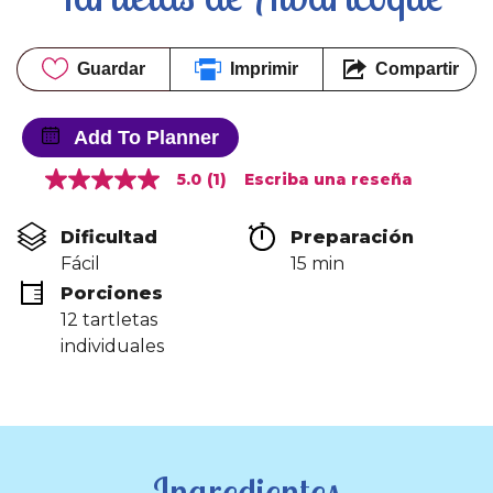
Guardar
Imprimir
Compartir
Add To Planner
5.0
(1)
Escriba una reseña
5.0
de
5
Dificultad
Preparación 
estrellas,
valor
Fácil
15 min
medio
Porciones
de
valoración.
12 tartletas 
Read
individuales
a
Review.
Enlace
en
la
misma
página.
Ingredientes