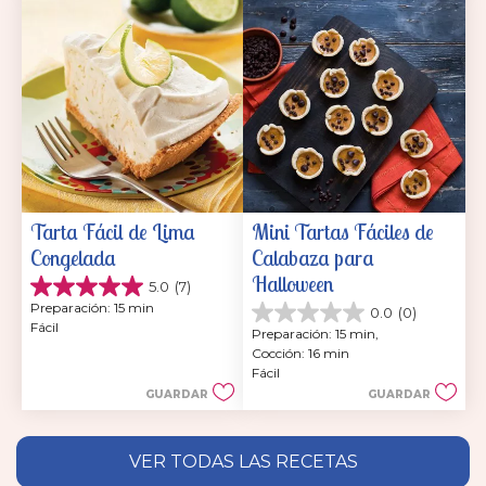
Tarta Fácil de Lima 
Mini Tartas Fáciles de 
Congelada
Calabaza para 
Halloween
5.0
(7)
5.0
Preparación: 15 min
0.0
(0)
de
0.0
Fácil
5
Preparación: 15 min, 
de
estrellas.
Cocción: 16 min
5
7
Fácil
estrellas.
reseñas
GUARDAR
GUARDAR
VER TODAS LAS RECETAS