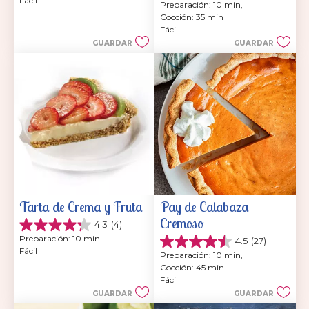
Fácil
5
Preparación: 10 min, 
de
estrellas.
Cocción: 35 min
5
4
Fácil
estrellas.
reseñas
GUARDAR
GUARDAR
4
reseñas
Tarta de Crema y Fruta
Pay de Calabaza 
Cremoso
4.3
(4)
4.3
Preparación: 10 min
4.5
(27)
de
4.5
Fácil
5
Preparación: 10 min, 
de
estrellas.
Cocción: 45 min
5
4
Fácil
estrellas.
reseñas
GUARDAR
GUARDAR
27
reseñas