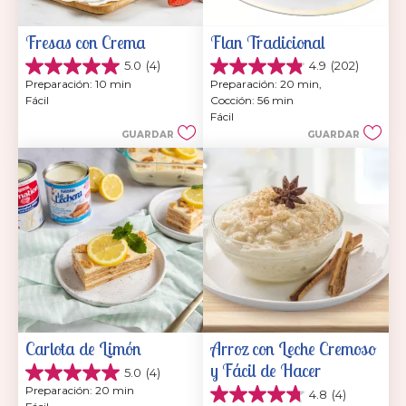
Fresas con Crema
Flan Tradicional
5.0
(4)
4.9
(202)
5.0
4.9
Preparación: 10 min
Preparación: 20 min, 
de
de
Fácil
Cocción: 56 min
5
5
Fácil
estrellas.
estrellas.
GUARDAR
GUARDAR
4
202
reseñas
reseñas
Carlota de Limón
Arroz con Leche Cremoso 
y Fácil de Hacer
5.0
(4)
5.0
Preparación: 20 min
4.8
(4)
de
4.8